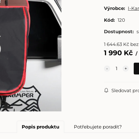
Výrobce:
I-K
Kód:
120
Dostupnost:
1 644.63
Kč
be
1 990
Kč
Sledovat pr
Popis produktu
Potřebujete poradit?