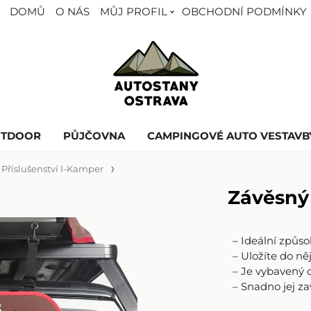
DOMŮ
O NÁS
MŮJ PROFIL
OBCHODNÍ PODMÍNKY
UTDOOR
PŮJČOVNA
CAMPINGOVÉ AUTO VESTAVB
Příslušenství I-Kamper
Závěsný 
– Ideální způso
– Uložíte do ně
– Je vybavený o
– Snadno jej za