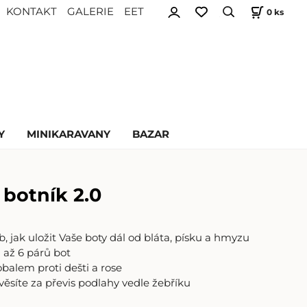
KONTAKT
GALERIE
EET
0
ks
Y
MINIKARAVANY
BAZAR
botník 2.0
b, jak uložit Vaše boty dál od bláta, písku a hmyzu
j až 6 párů bot
balem proti dešti a rose
věsíte za převis podlahy vedle žebříku