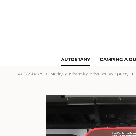
AUTOSTANY
CAMPING A O
AUTOSTANY
Markýzy, přístřešky, příslušenství,sprchy