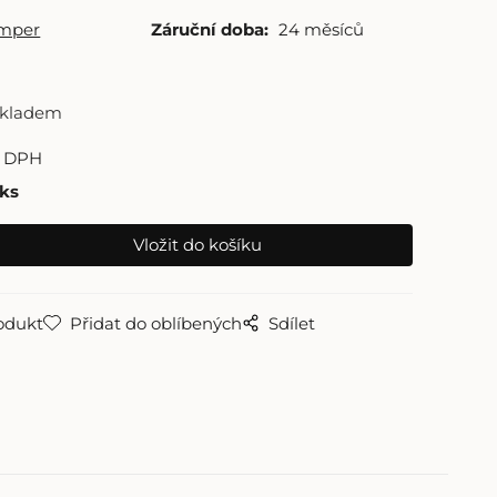
amper
Záruční doba:
24 měsíců
skladem
z DPH
ks
odukt
Přidat do oblíbených
Sdílet