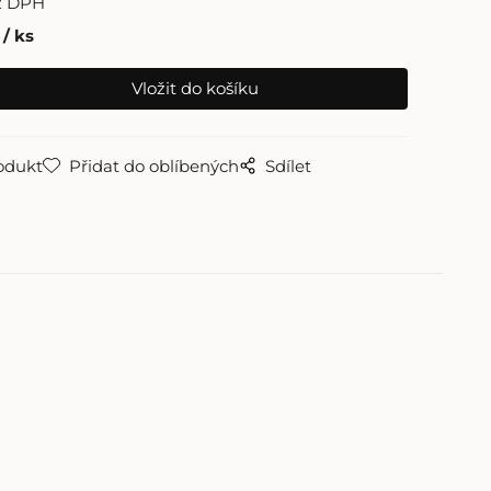
z DPH
ks
odukt
Přidat do oblíbených
Sdílet