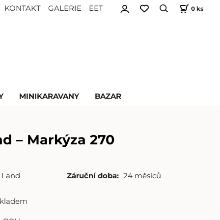
KONTAKT
GALERIE
EET
0
ks
Y
MINIKARAVANY
BAZAR
nd – Markýza 270
 Land
Záruční doba:
24 měsíců
skladem