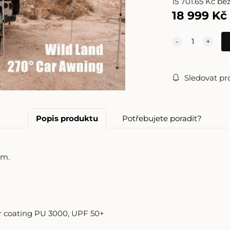
15 701.65
Kč
be
18 999
Kč
Sledovat pr
Popis produktu
Potřebujete poradit?
cm.
ver coating PU 3000, UPF 50+