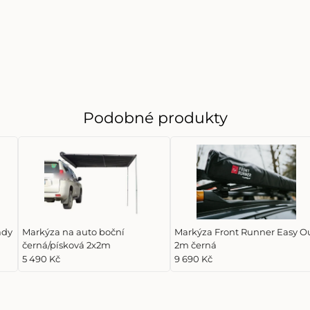
Podobné produkty
ady
Markýza na auto boční
Markýza Front Runner Easy O
černá/písková 2x2m
2m černá
5 490 Kč
9 690 Kč