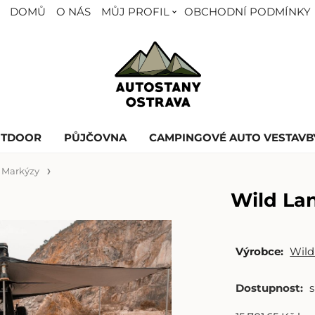
DOMŮ
O NÁS
MŮJ PROFIL
OBCHODNÍ PODMÍNKY
UTDOOR
PŮJČOVNA
CAMPINGOVÉ AUTO VESTAVB
Markýzy
Wild La
Výrobce:
Wild
Dostupnost: