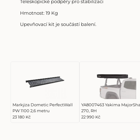
Teleskopické podpěry pro stabilizaci
Hmotnost: 19 Kg
Upevňovací kit je součástí balení.
Markýza Dometic PerfectWall
YA8007463 Yakima MajorSh
PW 1100 2,6 metru
270, RH
23 180 Kč
22 990 Kč