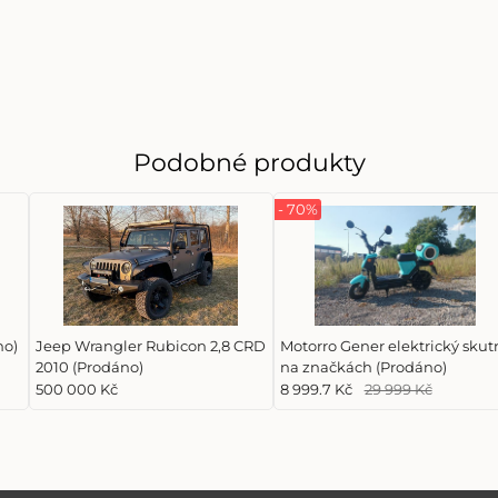
Podobné produkty
- 70%
no)
Jeep Wrangler Rubicon 2,8 CRD
Motorro Gener elektrický skut
2010 (Prodáno)
na značkách (Prodáno)
500 000 Kč
8 999.7 Kč
29 999 Kč