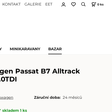
KONTAKT
GALERIE
EET
0
ks
Y
MINIKARAVANY
BAZAR
gen Passat B7 Alltrack
.0TDI
swagen
Záruční doba:
24 měsíců
skladem 1 ks