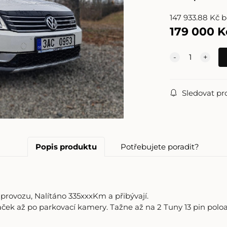
147 933.88
Kč
b
179 000
K
Sledovat pr
Popis produktu
Potřebujete poradit?
provozu, Nalítáno 335xxxKm a přibývají.
aček až po parkovací kamery. Tažne až na 2 Tuny 13 pin pol