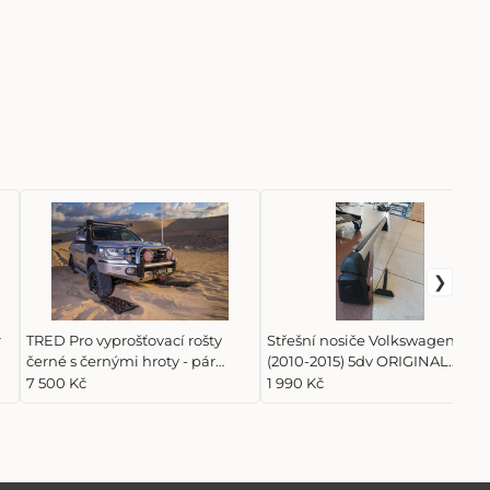
r
TRED Pro vyprošťovací rošty
Střešní nosiče Volkswagen Polo
černé s černými hroty - pár
(2010-2015) 5dv ORIGINAL
(Prodáno)
(Prodáno)
7 500 Kč
1 990 Kč