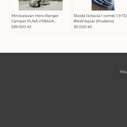
Minikaravan Hero Ranger
Škoda Octavia 1 combi 1.9 TD
Camper PLNÁ VÝBAVA
81kW bazar (Prodáno)
Columbus rv. 10. 2022 (Prodáno)
539 000 Kč
30 000 Kč
You