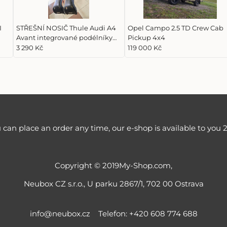
I
STŘEŠNÍ NOSIČ Thule Audi A4
Opel Campo 2.5 TD Crew Cab
Avant integrované podélníky
Pickup 4x4
2016 (Prodáno)
3 290 Kč
119 000 Kč
 can place an order any time, our e-shop is available to you 2
Copyright © 2019My-Shop.com,
Neubox CZ s.r.o., U parku 2867/1, 702 00 Ostrava
info@neubox.cz
Telefon: +420 608 774 688