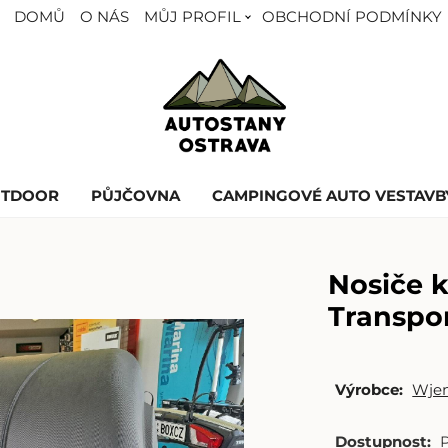
DOMŮ
O NÁS
MŮJ PROFIL
OBCHODNÍ PODMÍNKY
UTDOOR
PŮJČOVNA
CAMPINGOVÉ AUTO VESTAVB
Nosiče k
Transpo
Výrobce:
Wje
Dostupnost: