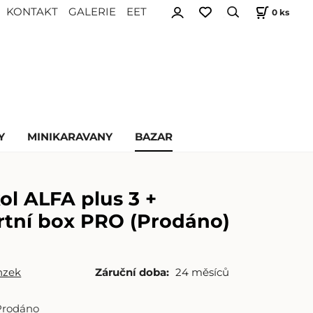
KONTAKT
GALERIE
EET
0
ks
Y
MINIKARAVANY
BAZAR
ol ALFA plus 3 +
rtní box PRO (Prodáno)
nzek
Záruční doba:
24 měsíců
Prodáno