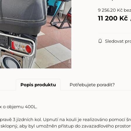
9 256.20
Kč
be
11 200
Kč
Sledovat pr
Popis produktu
Potřebujete poradit?
ox o objemu 400L.
řepravě 3 jízdních kol. Upnutí na kouli je realizováno pomocí 
č je sklopný, aby byl umožněn přístup do zavazadlového prost