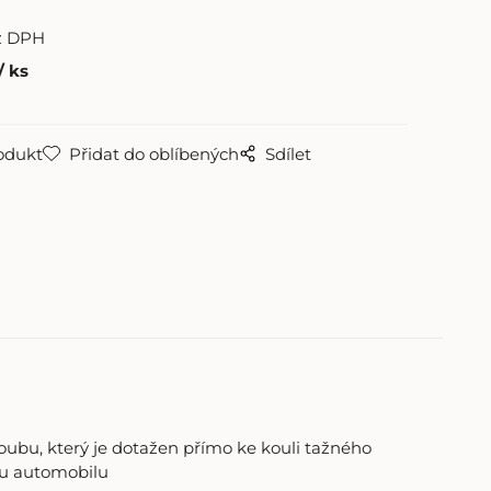
z DPH
ks
odukt
Přidat do oblíbených
Sdílet
šroubu, který je dotažen přímo ke kouli tažného
oru automobilu