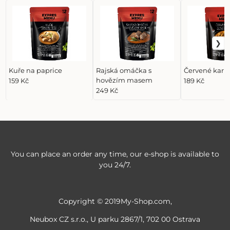
Kuře na paprice
Rajská omáčka s
Červené kari 
hovězím masem
159 Kč
189 Kč
249 Kč
You can place an order any time, our e-shop is available to
you 24/7.
Copyright © 2019My-Shop.com,
Neubox CZ s.r.o., U parku 2867/1, 702 00 Ostrava