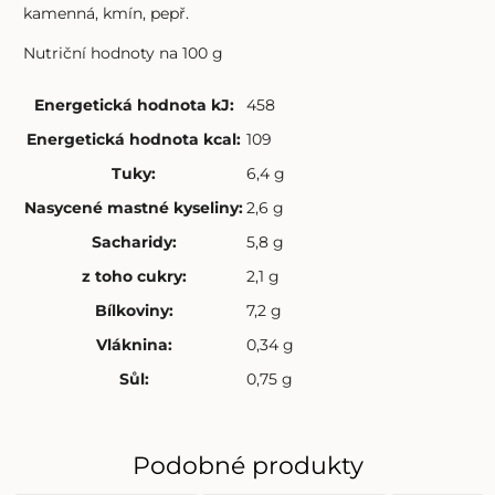
kamenná, kmín, pepř.
Nutriční hodnoty na 100 g
Energetická hodnota kJ
:
458
Energetická hodnota kcal
:
109
Tuky
:
6,4 g
Nasycené mastné kyseliny
:
2,6 g
Sacharidy
:
5,8 g
z toho cukry
:
2,1 g
Bílkoviny
:
7,2 g
Vláknina
:
0,34 g
Sůl
:
0,75 g
Podobné produkty