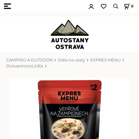
0
CAMPING A OUTDOOR
Jídlo na cesty
EXPRES MENU
Dvouporcová jídla