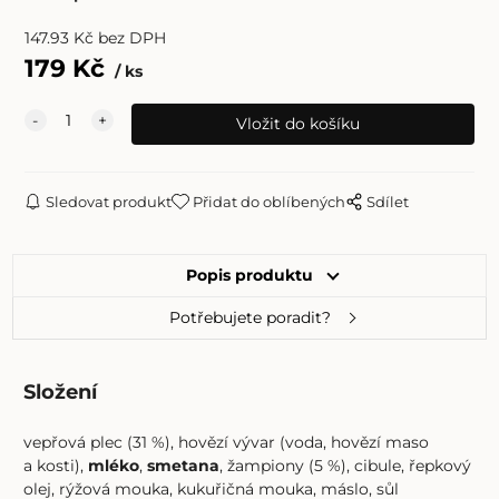
147.93
Kč
bez DPH
179
Kč
ks
Sledovat produkt
Přidat do oblíbených
Sdílet
Popis produktu
Potřebujete poradit?
Složení
vepřová plec (31 %), hovězí vývar (voda, hovězí maso
a kosti),
mléko
,
smetana
, žampiony (5 %), cibule, řepkový
olej, rýžová mouka, kukuřičná mouka, máslo, sůl