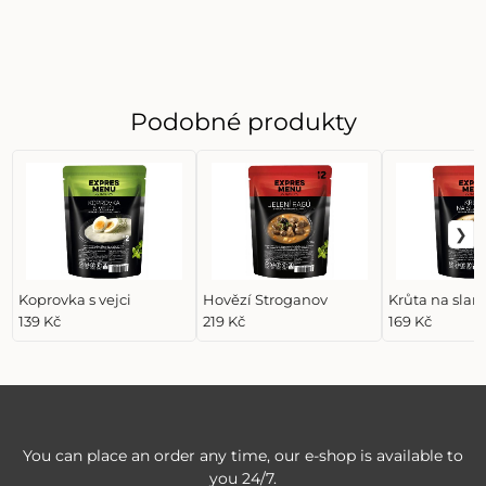
Podobné produkty
Koprovka s vejci
Hovězí Stroganov
Krůta na slan
139 Kč
219 Kč
169 Kč
You can place an order any time, our e-shop is available to
you 24/7.