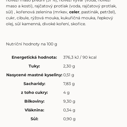
hovězí maso přední (31 %), hovězí vývar (voda, hovězí
maso a kosti), rajčatový protlak (voda, rajčatový protlak,
sůl) , kořenová zelenina (mrkev,
celer
, pastinák, petržel),
cukr, cibule, rýžová mouka, kukuřičná mouka, řepkový
olej, sůl kamenná, divoké koření, skořice.
Nutriční hodnoty na 100 g
Energetická hodnota
:
376,3 kJ / 90 kcal
Tuky
:
2,30 g
Nasycené mastné kyseliny
:
0,51 g
Sacharidy
:
7,83 g
z toho cukry
:
4 g
Bílkoviny
:
9,30 g
Vláknina
:
0,34 g
Sůl
:
0,90 g