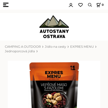
0
CAMPING A OUTDOOR
Jídlo na cesty
EXPRES MENU
Jednoporcová jídla