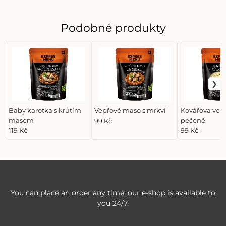
Podobné produkty
Baby karotka s krůtím
Vepřové maso s mrkví
Kovářova vep
masem
pečeně
99 Kč
119 Kč
99 Kč
You can place an order any time, our e-shop is available to
you 24/7.