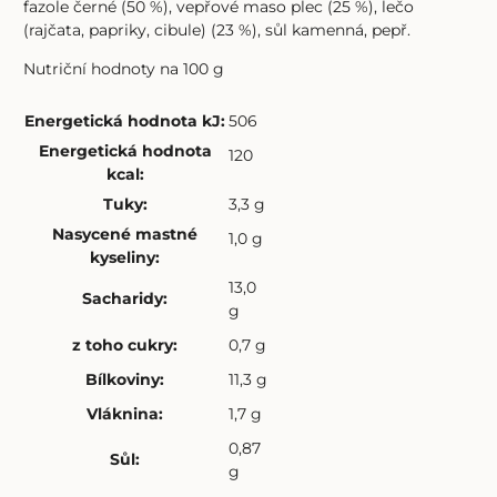
fazole černé (50 %), vepřové maso plec (25 %), lečo
(rajčata, papriky, cibule) (23 %), sůl kamenná, pepř.
Nutriční hodnoty na 100 g
Energetická hodnota kJ
:
506
Energetická hodnota
120
kcal
:
Tuky
:
3,3 g
Nasycené mastné
1,0 g
kyseliny
:
13,0
Sacharidy
:
g
z toho cukry
:
0,7 g
Bílkoviny
:
11,3 g
Vláknina
:
1,7 g
0,87
Sůl
:
g