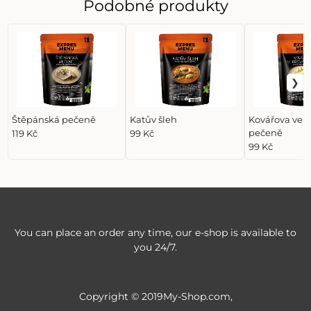
Podobné produkty
Štěpánská pečeně
Katův šleh
Kovářova vep
pečeně
119 Kč
99 Kč
99 Kč
You can place an order any time, our e-shop is available to
you 24/7.
Copyright © 2019My-Shop.com,