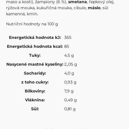
maso a kosti), žampiony (6 %),
smetana
, řepkový olej,
rýžová mouka, kukuřičná mouka, cibule,
máslo
, sůl
kamenná, kmín.
Nutriční hodnoty na 100 g
Energetická hodnota kJ
:
365
Energetická hodnota kcal
:
85
Tuky
:
4,5 g
Nasycené mastné kyseliny
:
2,,05 g
Sacharidy
:
4,0 g
z toho cukry
:
0,93 g
Bílkoviny
:
7,9 g
Vláknina
:
0,49 g
Sůl
:
0,81 g