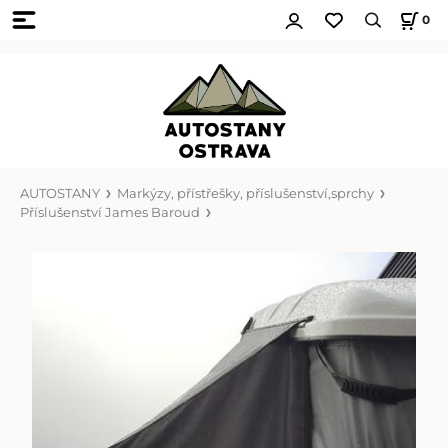
0
AUTOSTANY
Markýzy, přístřešky, příslušenství,sprchy
Příslušenství James Baroud