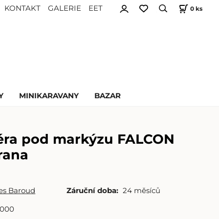
KONTAKT
GALERIE
EET
0
ks
Y
MINIKARAVANY
BAZAR
éra pod markýzu FALCON
rana
es Baroud
Záruční doba:
24 měsíců
0000