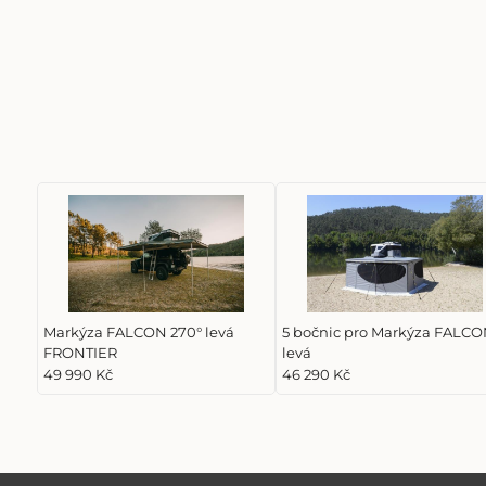
Markýza FALCON 270° levá
5 bočnic pro Markýza FALC
FRONTIER
levá
49 990 Kč
46 290 Kč