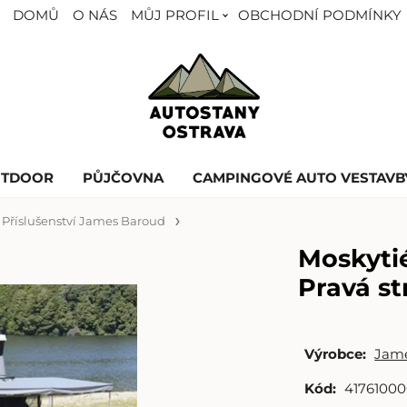
DOMŮ
O NÁS
MŮJ PROFIL
OBCHODNÍ PODMÍNKY
UTDOOR
PŮJČOVNA
CAMPINGOVÉ AUTO VESTAVB
Příslušenství James Baroud
Moskyti
Pravá st
Výrobce:
Jam
Kód:
4176100