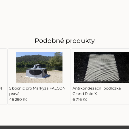
Podobné produkty
ON
5 bočnic pro Markýza FALCON
Antikondezační podložka
pravá
Grand Raid X
46 290 Kč
6 716 Kč