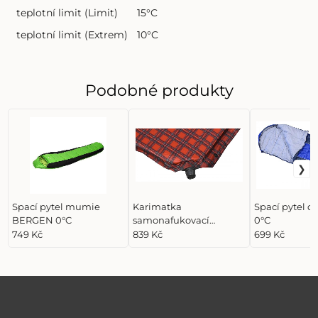
teplotní limit (Limit)
15°C
teplotní limit (Extrem)
10°C
Podobné produkty
Spací pytel mumie
Karimatka
Spací pytel d
BERGEN 0°C
samonafukovací
0°C
190x60x3,8cm s
749 Kč
839 Kč
699 Kč
polštářem KILT