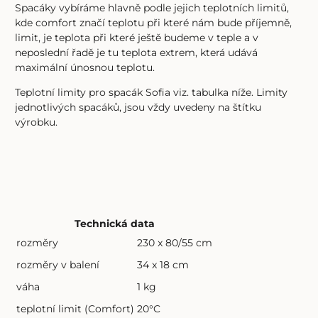
Spacáky vybíráme hlavně podle jejich teplotních limitů,
kde comfort značí teplotu při které nám bude příjemně,
limit, je teplota při které ještě budeme v teple a v
neposlední řadě je tu teplota extrem, která udává
maximální únosnou teplotu.
Teplotní limity pro spacák Sofia viz. tabulka níže. Limity
jednotlivých spacáků, jsou vždy uvedeny na štítku
výrobku.
Technická data
rozměry
230 x 80/55 cm
rozměry v balení
34 x 18 cm
váha
1 kg
teplotní limit (Comfort)
20°C