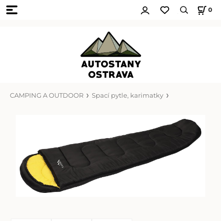
0
CAMPING A OUTDOOR
Spací pytle, karimatky