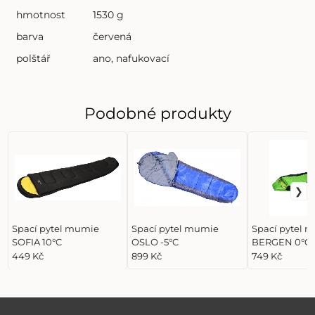
hmotnost
1530 g
barva
červená
polštář
ano, nafukovací
Podobné produkty
Spací pytel mumie
Spací pytel mumie
Spací pytel 
SOFIA 10°C
OSLO -5°C
BERGEN 0°C
449 Kč
899 Kč
749 Kč