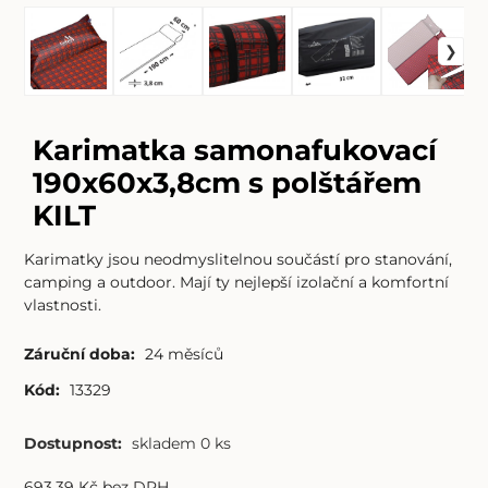
Karimatka samonafukovací
190x60x3,8cm s polštářem
KILT
Karimatky jsou neodmyslitelnou součástí pro stanování,
camping a outdoor. Mají ty nejlepší izolační a komfortní
vlastnosti.
Záruční doba:
24 měsíců
Kód:
13329
Dostupnost:
skladem 0 ks
693.39
Kč
bez DPH