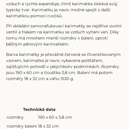
vzduch a rychle expanduje, čímž karimatka získává svůj
typický tvar. Karimatku je navíc možné spojit s další
karimatkou pomocí cvočků.
Při skládání samonafukovací karimatky se nejdříve uvolní
ventil a tlakem na karimatku se vzduch vyhání ven. Díky
tomu má mnohem menší rozměry v balení, oproti
běžným pěnovým karimatkám.
Barva karimatky je převážně červená se čtverečkovaným
vzorem, karimatka je navíc vybavena polštářem,
zajišťujícím pohodlí v jakýchkoliv podmínkách. Rozměry
jsou 190 x 60 cm a tlouštka 3,8 cm. Balení má potom
rozměry 18 x 32 cm a váhu 1530 g.
Technická data
rozměry
190 x 60 x 3,8 cm
rozměry balení
18 x 32 cm