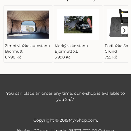
Zimní vložka autostanu
Markýza ke stanu
Podložka Sov
Bjormutt
Bjormutt XL
Grund
6 790 Kč
3 990 Kč
759 Kč
You can place an order any time, our e-shop is available to
you 24/7.
Copyright © 2019My-Shop.com,
Neubox CZ s.r.o., U parku 2867/1, 702 00 Ostrava