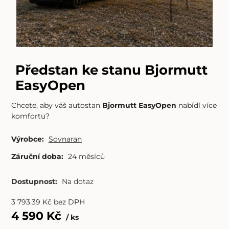
Předstan ke stanu Bjormutt
EasyOpen
Chcete, aby váš autostan
Bjormutt EasyOpen
nabídl více
komfortu?
Výrobce:
Sovnaran
Záruční doba:
24 měsíců
Dostupnost:
Na dotaz
3 793.39
Kč
bez DPH
4 590
Kč
ks