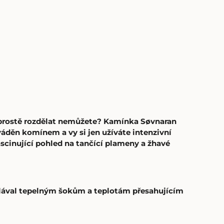
mi prostě rozdělat nemůžete? Kamínka Søvnaran
áděn komínem a vy si jen užíváte intenzivní
ascinující pohled na tančící plameny a žhavé
dolával tepelným šokům a teplotám přesahujícím