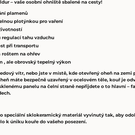
r – vaše osobní ohniště sbalené na cesty!
vání plamenů
elnou plotýnkou pro vaření
životností
u regulací tahu vzduchu
t při transportu
 roštem na ohřev
m , ale obrovský tepelný výkon
ká ledový vítr, nebo jste v místě, kde otevřený oheň na ze
Oheň máte bezpečně uzavřený v ocelovém těle, kouř je odv
klenému panelu na čelní straně nepřijdete o to hlavní – f
dech.
 o speciální sklokeramický materiál vyvinutý tak, aby o
lo k úniku kouře do vašeho posezení.