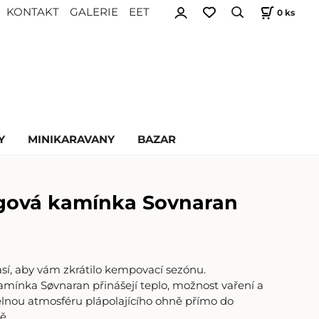
KONTAKT
GALERIE
EET
0
ks
Y
MINIKARAVANY
BAZAR
ová kamínka Sovnaran
sí, aby vám zkrátilo kempovací sezónu.
ínka Søvnaran přinášejí teplo, možnost vaření a
nou atmosféru plápolajícího ohně přímo do
tě.