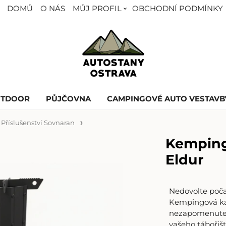
DOMŮ
O NÁS
MŮJ PROFIL
OBCHODNÍ PODMÍNKY
UTDOOR
PŮJČOVNA
CAMPINGOVÉ AUTO VESTAVB
Příslušenství Sovnaran
Kemping
Eldur
Nedovolte poča
Kempingová kam
nezapomenutel
vašeho tábořiš