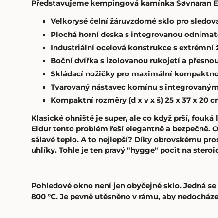
Představujeme kempingová kamínka Søvnaran Eldu
Velkorysé čelní žáruvzdorné sklo pro sledo
Plochá horní deska s integrovanou odnímat
Industriální ocelová konstrukce s extrémní 
Boční dvířka s izolovanou rukojetí a přesno
Skládací nožičky pro maximální kompaktnos
Tvarovaný nástavec komínu s integrovaným
Kompaktní rozměry (d x v x š) 25 x 37 x 20 c
Klasické ohniště je super, ale co když prší, fou
Eldur tento problém řeší elegantně a bezpečně. 
sálavé teplo. A to nejlepší? Díky obrovskému pros
uhlíky. Tohle je ten pravý "hygge" pocit na steroi
Pohledové okno není jen obyčejné sklo. Jedná se
800 °C. Je pevně utěsněno v rámu, aby nedocháze