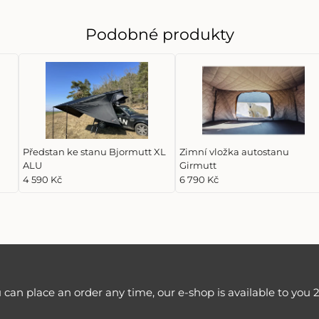
Podobné produkty
Předstan ke stanu Bjormutt XL
Zimní vložka autostanu
ALU
Girmutt
4 590 Kč
6 790 Kč
 can place an order any time, our e-shop is available to you 2