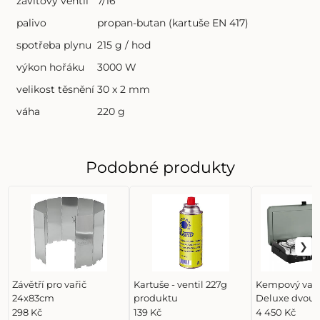
závitový ventil
7/16"
palivo
propan-butan (kartuše EN 417)
spotřeba plynu
215 g / hod
výkon hořáku
3000 W
velikost těsnění
30 x 2 mm
váha
220 g
Podobné produkty
Závětří pro vařič
Kartuše - ventil 227g
Kempový vaři
24x83cm
produktu
Deluxe dvoup
s grilovacími
298 Kč
139 Kč
4 450 Kč