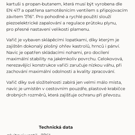
kartuši s propan-butanem, která musí být vyrobena dle
EN 417 a opatřena samotěsnícím ventilem s připojovacím
závitem 7/16“. Pro pohodlné a rychlé použití slouží
piezoelektrické zapalování a regulace průtoku plynu,
pro přesné nastavení velikosti plamenu.
Vařič je vybaven sklápěcími lopatkami, díky kterým je
zajištěn dokonalý plošný ohřev kastrolů, hrnců i pánví.
Navíc je opatřen skládacími nohami, pro docílení
maximální stability na jakémkoliv povrchu. Celokovová,
nerezavějící konstrukce vařiči zaručuje nízkou váhu, při
zachování maximální odolnosti a kvality zpracování.
Vařič díky své složitelnosti zabírá jen velmi málo místa,
navíc je umístěn v cestovním pouzdře, plastové krabičce
drobných rozměrů, která zajišťuje ochranu při převozu.
Technická data