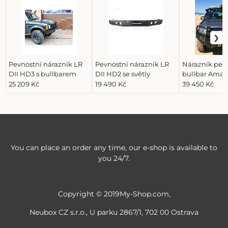
Pevnostní nárazník LR
Pevnostní nárazník LR
Nárazník pev
DII HD3 s bullbarem
DII HD2 se světly
bullbar Amar
mlhov. sv.
25 209 Kč
19 490 Kč
39 450 Kč
You can place an order any time, our e-shop is available to
you 24/7.
Copyright © 2019My-Shop.com,
Neubox CZ s.r.o., U parku 2867/1, 702 00 Ostrava