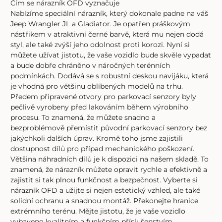
Čím se nárazník OFD vyznačuje
Nabízíme speciální nárazník, který dokonale padne na váš
Jeep Wrangler JL a Gladiator. Je opatřen práškovým
nástřikem v atraktivní černé barvě, která mu nejen dodá
styl, ale také zvýší jeho odolnost proti korozi. Nyní si
můžete užívat jistotu, že vaše vozidlo bude skvěle vypadat
a bude dobře chráněno v náročných terénních
podmínkách. Dodává se s robustní deskou navijáku, která
je vhodná pro většinu oblíbených modelů na trhu.
Předem připravené otvory pro parkovací senzory byly
pečlivě vyrobeny před lakováním během výrobního
procesu. To znamená, že můžete snadno a
bezproblémově přemístit původní parkovací senzory bez
jakýchkoli dalších úprav. Kromě toho jsme zajistili
dostupnost dílů pro případ mechanického poškození.
Většina náhradních dílů je k dispozici na našem skladě. To
znamená, že nárazník můžete opravit rychle a efektivně a
zajistit si tak plnou funkčnost a bezpečnost. Vyberte si
nárazník OFD a užijte si nejen estetický vzhled, ale také
solidní ochranu a snadnou montáž. Překonejte hranice
extrémního terénu. Mějte jistotu, že je vaše vozidlo
vybaveno kvalitním a funkčním příslušenstvím.