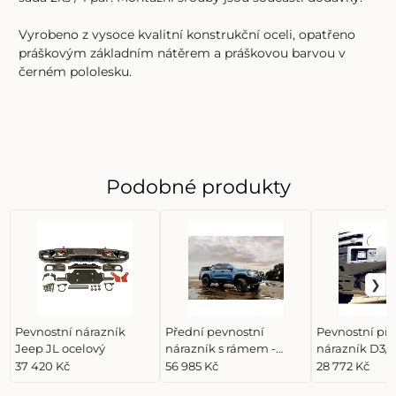
Vyrobeno z vysoce kvalitní konstrukční oceli, opatřeno
práškovým základním nátěrem a práškovou barvou v
černém pololesku.
Podobné produkty
Pevnostní nárazník
Přední pevnostní
Pevnostní př
Jeep JL ocelový
nárazník s rámem -
nárazník D3/4
Amarok 2023+
Bulbaru
37 420 Kč
56 985 Kč
28 772 Kč