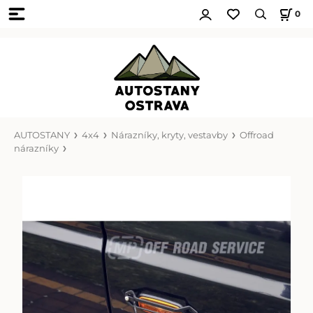
0
AUTOSTANY
4x4
Nárazníky, kryty, vestavby
Offroad
nárazníky