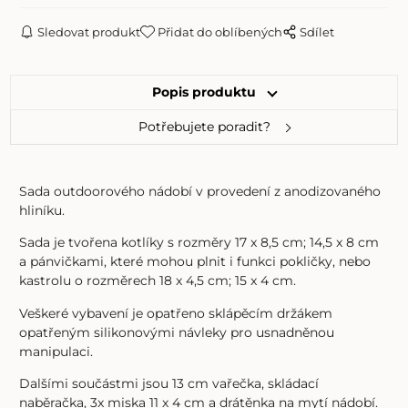
Sledovat produkt
Přidat do oblíbených
Sdílet
Popis produktu
Potřebujete poradit?
Sada outdoorového nádobí v provedení z anodizovaného
hliníku.
Sada je tvořena kotlíky s rozměry 17 x 8,5 cm; 14,5 x 8 cm
a pánvičkami, které mohou plnit i funkci pokličky, nebo
kastrolu o rozměrech 18 x 4,5 cm; 15 x 4 cm.
Veškeré vybavení je opatřeno sklápěcím držákem
opatřeným silikonovými návleky pro usnadněnou
manipulaci.
Dalšími součástmi jsou 13 cm vařečka, skládací
naběračka, 3x miska 11 x 4 cm a drátěnka na mytí nádobí.