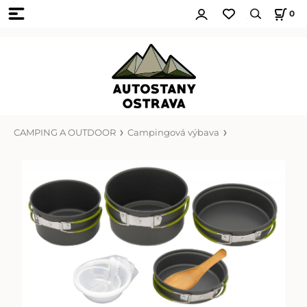
0
CAMPING A OUTDOOR
Campingová výbava