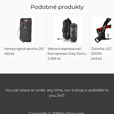
Podobné produkty
Kempingová sprcha 20l
Wacaco espressovač
Čelovka LED 
Nanopresso Grey Patrol
ZOOM
199 Kč
+ Hard Case
2 399 Kč
249 Kč
You can place an order any time, our e-shop is available to
you 24/7.
Copyright © 2019My-Shop.com,