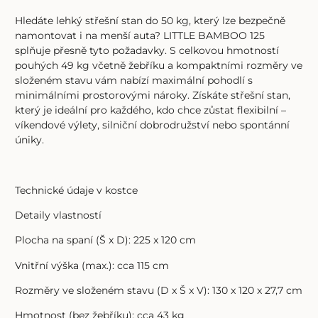
Hledáte lehký střešní stan do 50 kg, který lze bezpečně
namontovat i na menší auta? LITTLE BAMBOO 125
splňuje přesně tyto požadavky. S celkovou hmotností
pouhých 49 kg včetně žebříku a kompaktními rozměry ve
složeném stavu vám nabízí maximální pohodlí s
minimálními prostorovými nároky. Získáte střešní stan,
který je ideální pro každého, kdo chce zůstat flexibilní –
víkendové výlety, silniční dobrodružství nebo spontánní
úniky.
Technické údaje v kostce
Detaily vlastností
Plocha na spaní (Š x D): 225 x 120 cm
Vnitřní výška (max.): cca 115 cm
Rozměry ve složeném stavu (D x Š x V): 130 x 120 x 27,7 cm
Hmotnost (bez žebříku): cca 43 kg