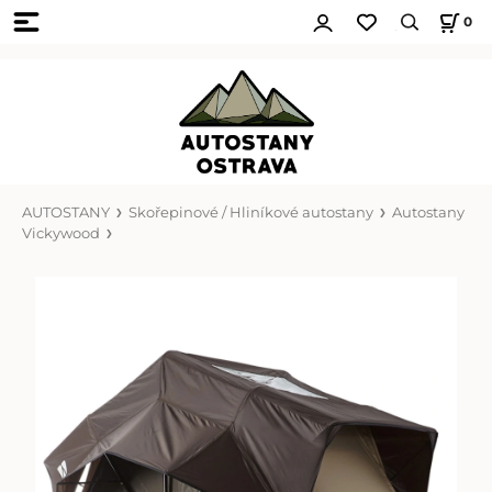
0
AUTOSTANY
Skořepinové / Hliníkové autostany
Autostany
Vickywood