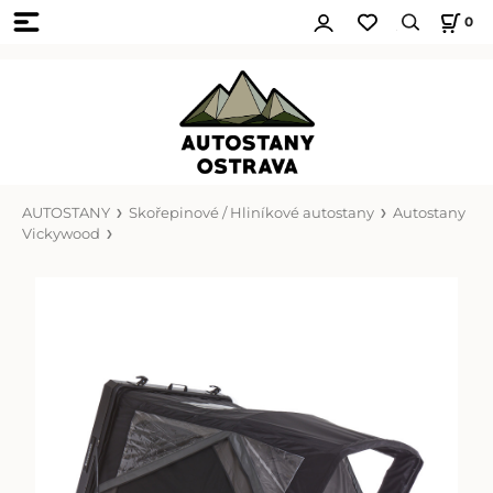
0
AUTOSTANY
Skořepinové / Hliníkové autostany
Autostany
Vickywood