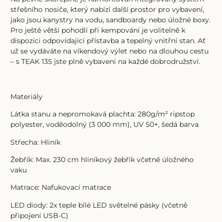
střešního nosiče, který nabízí další prostor pro vybavení,
jako jsou kanystry na vodu, sandboardy nebo úložné boxy.
Pro ještě větší pohodlí při kempování je volitelně k
dispozici odpovídající přístavba a tepelný vnitřní stan. Ať
už se vydáváte na víkendový výlet nebo na dlouhou cestu
– s TEAK 135 jste plně vybaveni na každé dobrodružství.
Materiály
Látka stanu a nepromokavá plachta: 280g/m² ripstop
polyester, voděodolný (3 000 mm), UV 50+, šedá barva
Střecha: Hliník
Žebřík: Max. 230 cm hliníkový žebřík včetně úložného
vaku
Matrace: Nafukovací matrace
LED diody: 2x teple bílé LED světelné pásky (včetně
připojení USB-C)