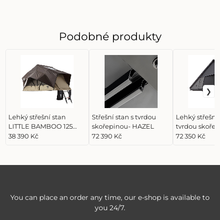
Podobné produkty
Lehký střešní stan
Střešní stan s tvrdou
Lehký střešní 
LITTLE BAMBOO 125
skořepinou- HAZEL
tvrdou skoře
GEN. 2 Coffee
CUMARU LIGH
38 390 Kč
72 390 Kč
72 350 Kč
You can place an order any time, our e-shop is available to
you 24/7.