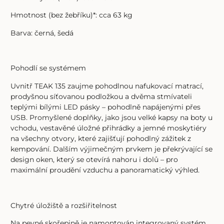
Hmotnost (bez žebříku)*: cca 63 kg
Barva: černá, šedá
Pohodlí se systémem
Uvnitř TEAK 135 zaujme pohodlnou nafukovací matrací,
prodyšnou síťovanou podložkou a dvěma stmívateli
teplými bílými LED pásky – pohodlně napájenými přes
USB. Promyšlené doplňky, jako jsou velké kapsy na boty u
vchodu, vestavěné úložné přihrádky a jemné moskytiéry
na všechny otvory, které zajišťují pohodlný zážitek z
kempování. Dalším výjimečným prvkem je překrývající se
design oken, který se otevírá nahoru i dolů – pro
maximální proudění vzduchu a panoramatický výhled.
Chytré úložiště a rozšiřitelnost
Na pevné skořepině je namontován integrovaný systém