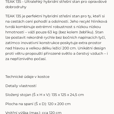
TEAK 135 - Ultralehký hybridní střešní stan pro opravdové
dobrodruhy
TEAK 135 je perfektní hybridní střešní stan pro ty, kteří si
na cestách cení pohodlí a odolnosti. Jeho recykl hliníková
tvrdá kombinuje extrémní robustnost s nízkou nízkou
hmotností – váží pouze 63 kg (bez kolem žebříku). Stan
lze postavit rekordně rychle bez bočních napínacích tyčí,
zatímco inovativní konstrukce poskytuje extra prostor
nad hlavou a velkou délku ležící 200 cm. Unikátní design
proti větru propouští přirozené světlo a čerstvý vzduch – i
za nepříznivého počasí.
Technické údaje v kostce
Detaily vlastností
Složený stojan (Š x H x V): 135 x 125 x 24,5 cm
Plocha na spaní (Š x D): 120 x 200 cm
Vnitřní výška (max.): cca 120 cm