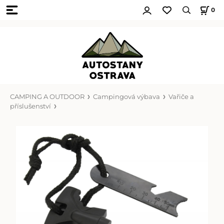
0
CAMPING A OUTDOOR
Campingová výbava
Vařiče a
příslušenství