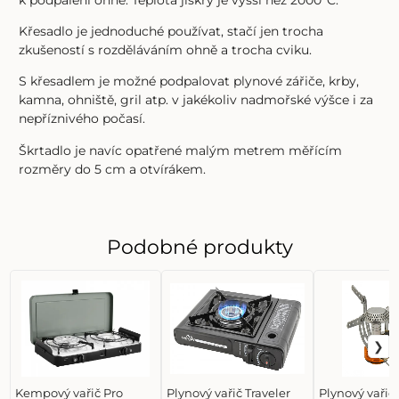
Křesadlo je jednoduché používat, stačí jen trocha
zkušeností s rozděláváním ohně a trocha cviku.
S křesadlem je možné podpalovat plynové zářiče, krby,
kamna, ohniště, gril atp. v jakékoliv nadmořské výšce i za
nepříznivého počasí.
Škrtadlo je navíc opatřené malým metrem měřícím
rozměry do 5 cm a otvírákem.
Podobné produkty
Kempový vařič Pro
Plynový vařič Traveler
Plynový vařič