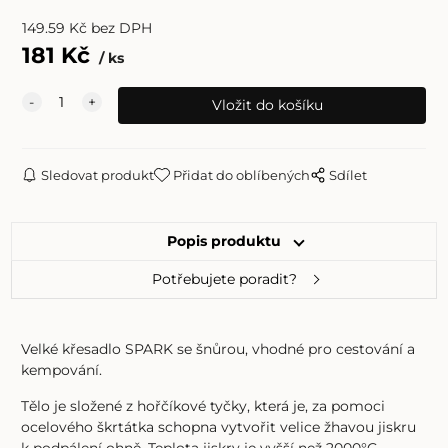
149.59
Kč
bez DPH
181
Kč
ks
Sledovat produkt
Přidat do oblíbených
Sdílet
Popis produktu
Potřebujete poradit?
Velké křesadlo SPARK se šnůrou, vhodné pro cestování a
kempování.
Tělo je složené z hořčíkové tyčky, která je, za pomoci
ocelového škrtátka schopna vytvořit velice žhavou jiskru
k podpálení ohně. Teplota jiskry je vyšší než 2000°C.