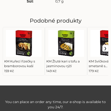
Sůl
:
0,7 g
Podobné produkty
KM Kuřecí řízečky s
KM Žluté kari s tofu a
KM Svíčková 
bramborovou kaší
jasminovou rýží
smetaně s
bramborovým
159 Kč
149 Kč
179 Kč
You can place an order any time, our e-shop is available to
you 24/7.