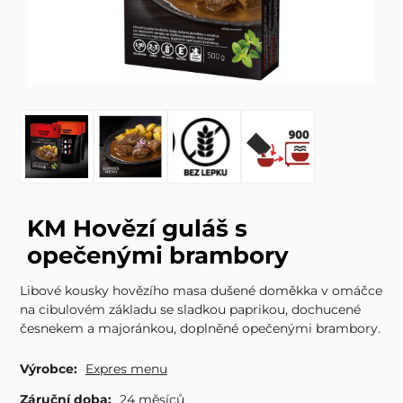
KM Hovězí guláš s
opečenými brambory
Libové kousky hovězího masa dušené doměkka v omáčce
na cibulovém základu se sladkou paprikou, dochucené
česnekem a majoránkou, doplněné opečenými brambory.
Výrobce:
Expres menu
Záruční doba:
24 měsíců