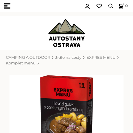
0
CAMPING A OUTDOOR
Jídlo na cesty
EXPRES MENU
Komplet menu