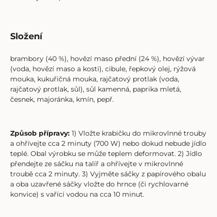
Složení
brambory (40 %), hovězí maso přední (24 %), hovězí vývar
(voda, hovězí maso a kosti), cibule, řepkový olej, rýžová
mouka, kukuřičná mouka, rajčatový protlak (voda,
rajčatový protlak, sůl), sůl kamenná, paprika mletá,
česnek, majoránka, kmín, pepř.
Způsob přípravy:
1) Vložte krabičku do mikrovlnné trouby
a ohřívejte cca 2 minuty (700 W) nebo dokud nebude jídlo
teplé. Obal výrobku se může teplem deformovat. 2) Jídlo
přendejte ze sáčku na talíř a ohřívejte v mikrovlnné
troubě cca 2 minuty. 3) Vyjměte sáčky z papírového obalu
a oba uzavřené sáčky vložte do hrnce (či rychlovarné
konvice) s vařící vodou na cca 10 minut.