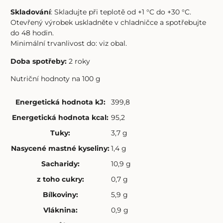
Skladování
: Skladujte při teplotě od +1 °C do +30 °C.
Otevřený výrobek uskladněte v chladničce a spotřebujte
do 48 hodin.
Minimální trvanlivost do: viz obal.
Doba spotřeby:
2 roky
Nutriční hodnoty na 100 g
Energetická hodnota kJ
:
399,8
Energetická hodnota kcal
:
95,2
Tuky
:
3,7 g
Nasycené mastné kyseliny
:
1,4 g
Sacharidy
:
10,9 g
z toho cukry
:
0,7 g
Bílkoviny
:
5,9 g
Vláknina
:
0,9 g