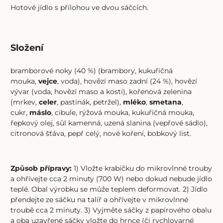
Hotové jídlo s přílohou ve dvou sáčcích.
Složení
bramborové noky (40 %) (brambory, kukuřičná
mouka,
vejce
, voda), hovězí maso zadní (24 %), hovězí
vývar (voda, hovězí maso a kosti), kořenová zelenina
(mrkev,
celer
, pastinák, petržel),
mléko
,
smetana
,
cukr,
máslo
, cibule, rýžová mouka, kukuřičná mouka,
řepkový olej, sůl kamenná, uzená slanina (vepřové sádlo),
citronová šťáva, pepř celý, nové koření, bobkový list.
Způsob přípravy:
1) Vložte krabičku do mikrovlnné trouby
a ohřívejte cca 2 minuty (700 W) nebo dokud nebude jídlo
teplé. Obal výrobku se může teplem deformovat. 2) Jídlo
přendejte ze sáčku na talíř a ohřívejte v mikrovlnné
troubě cca 2 minuty. 3) Vyjměte sáčky z papírového obalu
a oba uzavřené sáčky vložte do hrnce (či rychlovarné