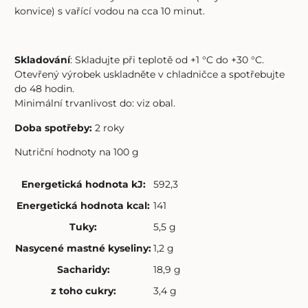
konvice) s vařící vodou na cca 10 minut.
Skladování
: Skladujte při teplotě od +1 °C do +30 °C.
Otevřený výrobek uskladněte v chladničce a spotřebujte
do 48 hodin.
Minimální trvanlivost do: viz obal.
Doba spotřeby:
2 roky
Nutriční hodnoty na 100 g
Energetická hodnota kJ
:
592,3
Energetická hodnota kcal
:
141
Tuky
:
5,5 g
Nasycené mastné kyseliny
:
1,2 g
Sacharidy
:
18,9 g
z toho cukry
:
3,4 g