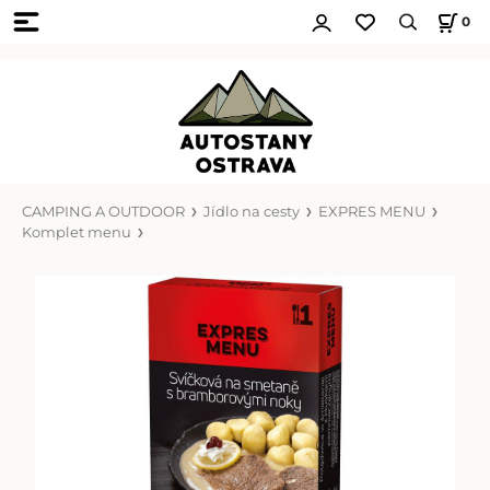
0
CAMPING A OUTDOOR
Jídlo na cesty
EXPRES MENU
Komplet menu