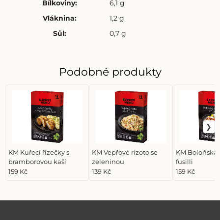
Bílkoviny
:
6,1 g
Vláknina
:
1,2 g
Sůl
:
0,7 g
Podobné produkty
KM Kuřecí řízečky s
KM Vepřové rizoto se
KM Boloňská 
bramborovou kaší
zeleninou
fusilli
159 Kč
139 Kč
159 Kč