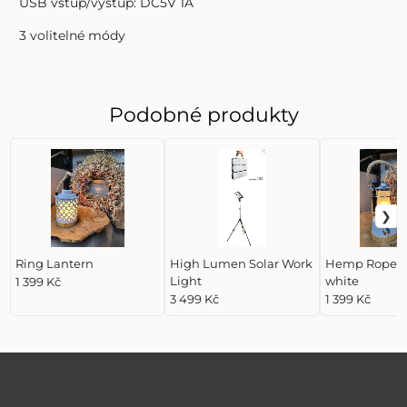
USB vstup/výstup: DC5V 1A
3 volitelné módy
Podobné produkty
Ring Lantern
High Lumen Solar Work
Hemp Rope L
Light
white
1 399 Kč
3 499 Kč
1 399 Kč