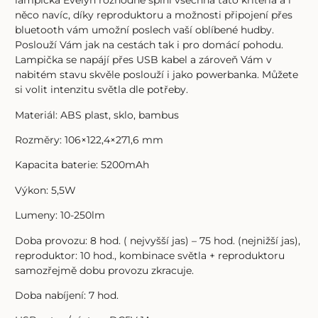
lampička Evelyn rozhodně splní všechna tato kritéria a i
něco navíc, díky reproduktoru a možnosti připojení přes
bluetooth vám umožní poslech vaší oblíbené hudby.
Poslouží Vám jak na cestách tak i pro domácí pohodu.
Lampička se napájí přes USB kabel a zároveň Vám v
nabitém stavu skvěle poslouží i jako powerbanka. Můžete
si volit intenzitu světla dle potřeby.
Materiál: ABS plast, sklo, bambus
Rozměry: 106×122,4×271,6 mm
Kapacita baterie: 5200mAh
Výkon: 5,5W
Lumeny: 10-250lm
Doba provozu: 8 hod. ( nejvyšší jas) – 75 hod. (nejnižší jas),
reproduktor: 10 hod., kombinace světla + reproduktoru
samozřejmě dobu provozu zkracuje.
Doba nabíjení: 7 hod.