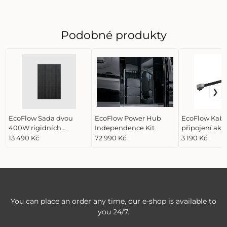
Podobné produkty
EcoFlow Sada dvou
EcoFlow Power Hub
EcoFlow Kabe
400W rigidních
Independence Kit
připojení ak
solárních panelů
k Power Hub
13 490 Kč
72 990 Kč
3 190 Kč
You can place an order any time, our e-shop is available to
you 24/7.