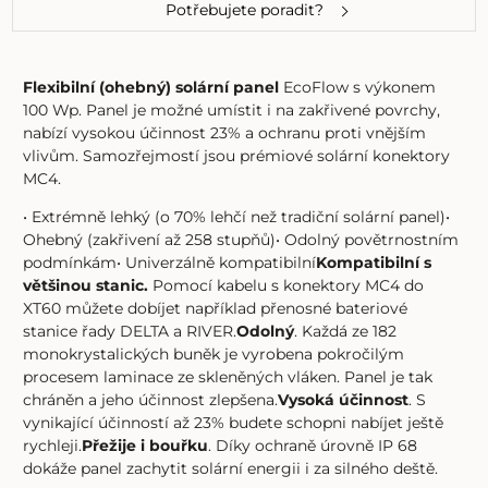
Potřebujete poradit?
Flexibilní (ohebný)
solární panel
EcoFlow s výkonem
100 Wp. Panel je možné umístit i na zakřivené povrchy,
nabízí vysokou účinnost 23% a ochranu proti vnějším
vlivům. Samozřejmostí jsou prémiové solární konektory
MC4.
• Extrémně lehký (o 70% lehčí než tradiční solární panel)•
Ohebný (zakřivení až 258 stupňů)• Odolný povětrnostním
podmínkám• Univerzálně kompatibilní
Kompatibilní s
většinou stanic.
Pomocí kabelu s konektory MC4 do
XT60 můžete dobíjet například přenosné bateriové
stanice řady DELTA a RIVER.
Odolný
. Každá ze 182
monokrystalických buněk je vyrobena pokročilým
procesem laminace ze skleněných vláken. Panel je tak
chráněn a jeho účinnost zlepšena.
Vysoká účinnost
. S
vynikající účinností až 23% budete schopni nabíjet ještě
rychleji.
Přežije i bouřku
. Díky ochraně úrovně IP 68
dokáže panel zachytit solární energii i za silného deště.