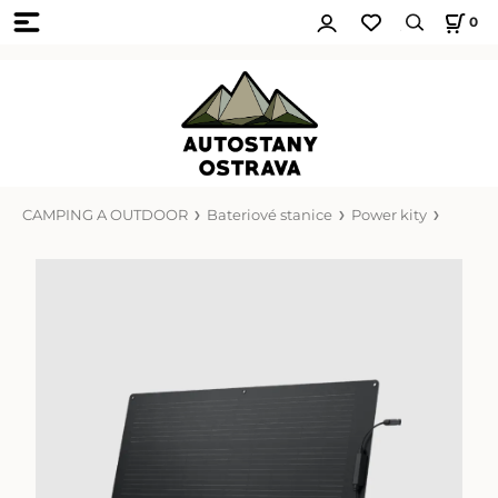
0
CAMPING A OUTDOOR
Bateriové stanice
Power kity