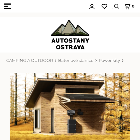
0
CAMPING A OUTDOOR
Bateriové stanice
Power kity