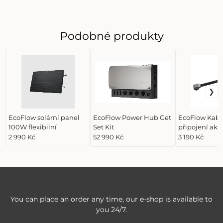
Podobné produkty
EcoFlow solární panel
EcoFlow Power Hub Get
EcoFlow Kabe
100W flexibilní
Set Kit
připojení ak
k Power Hub
2 990 Kč
52 990 Kč
3 190 Kč
You can place an order any time, our e-shop is available to
you 24/7.