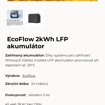
EcoFlow 2kWh LFP
akumulátor
Zahřívaný akumulátor:
Díky systému pro zahřívání
lithiových článků můžete LFP akumulátor provozovat při
teplotách až -20°C
Výrobce:
Ecoflow
Záruční doba:
24 měsíců
Dostupnost:
skladem 0 ks
45 446.28
Kč
bez DPH