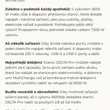
domácnost.
Zvládne v podstatě každý spotřebič:
S výkonem 3600
W máte vždy k dispozici přenosnou stanici, která dokáže
napájet i náročná zařízení, jako jsou sušičky, pračky,
elektrické nářadí a podobně. Potřebujete ještě větší
výkon? Propojením dvou jednotek získáte celkem 7200 W
výkonu.
Až několik zařízení:
Díky široké nabídce portů, můžete v
jeden okamžik napájet několik zařízení. K dispozici máte
od klasické 230 V zásuvky, USB-A a USB-C porty a další.
Nejrychlejší dobíjení:
Stanici DELTA Pro můžete nabíjet
jedním ze 6 způsobů. Je to první zařízení svého druhu,
které lze nabíjet ze stanice pro elektromobily, a dokonce
umí MultiCharge, což je kombinace metod dobíjení k
dosažení rychlého nabití se vstupem až 6500 W.
Buďte nezávislí a obnovitelní:
Díky možnosti připojit
solární panely až o výkonu 1600Wp dokážete stanici
DELTA Pro nabít za pouhých 2,8 až 5,6 hodin.