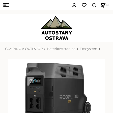
0
CAMPING A OUTDOOR
Bateriové stanice
Ecosystem