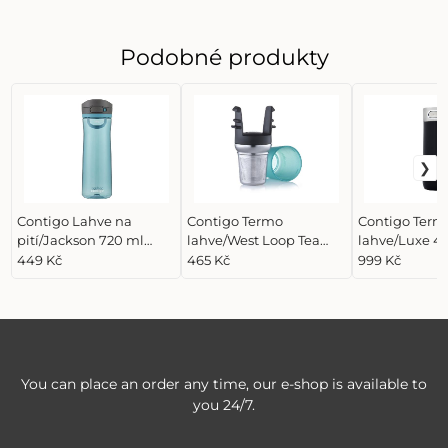
Podobné produkty
Contigo Lahve na
Contigo Termo
Contigo Term
pití/Jackson 720 ml
lahve/West Loop Tea
lahve/Luxe 4
Juniper, modrá
infuser Stainless Steel
Licorice, čern
449 Kč
465 Kč
999 Kč
You can place an order any time, our e-shop is available to
you 24/7.