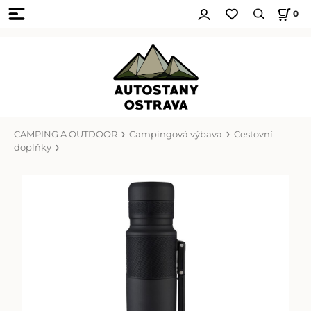
0
CAMPING A OUTDOOR
Campingová výbava
Cestovní
doplňky