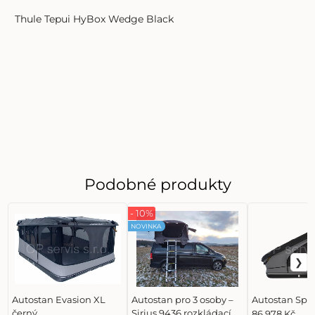
Thule Tepui HyBox Wedge Black
Podobné produkty
- 10%
NOVINKA
Autostan Evasion XL
Autostan pro 3 osoby –
Autostan Spa
černý
Sirius 9436 rozkládací
86 978 Kč