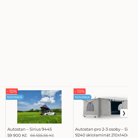
- 10%
- 10%
NOVINKA
NOVINKA
Autostan – Sirius 9445
Autostan pro 2-3 osoby – Sirius
9240 sklolaminát 210x140cm
59 900 Kč
66 555.56 Kč