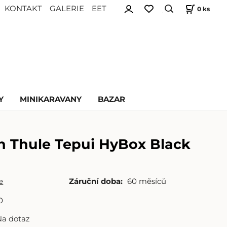
KONTAKT
GALERIE
EET
0
ks
Y
MINIKARAVANY
BAZAR
n Thule Tepui HyBox Black
e
Záruční doba:
60 měsíců
0
Na dotaz