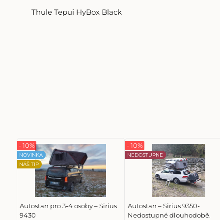
Thule Tepui HyBox Black
- 10%
- 10%
NOVINKA
NEDOSTUPNE
NÁŠ TIP
Autostan pro 3-4 osoby – Sirius
Autostan – Sirius 9350-
9430
Nedostupné dlouhodobě.