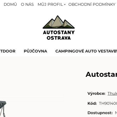
DOMŮ
O NÁS
MŮJ PROFIL
OBCHODNÍ PODMÍNKY
UTDOOR
PŮJČOVNA
CAMPINGOVÉ AUTO VESTAVB
Autosta
Výrobce:
Thul
Kód:
TH90140
Dostupnost: