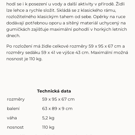
hodí se i k posezení u vody a další aktivity v přírodě. Židli
lze lehce a rychle složit. Skládá se z klasického rámu,
rozložitelného klasickým tahem od sebe. Opěrky na ruce
dodávají potřebnou oporu a sítěný materiál uchycený na
gumičkách zajišťuje maximální pohodlí v horkých letních
dnech.
Po rozložení má židle celkové rozměry 59 x 95 x 67 cm a
rozměry sedáku 59 x 41 ve výšce 43 cm. Maximální možná
nosnost je 110 kg.
Technická data
rozměry
59 x 95 x 67 cm
balení
63 x 89 x 9 cm
váha
5,2 kg
nosnost
110 kg