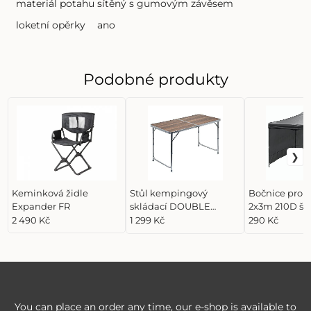
materiál potahu
sítěný s gumovým závěsem
loketní opěrky
ano
Podobné produkty
Keminková židle
Stůl kempingový
Bočnice pro p
Expander FR
skládací DOUBLE
2x3m 210D še
teleskop. hnědý
WATERPROO
2 490 Kč
1 299 Kč
290 Kč
You can place an order any time, our e-shop is available to