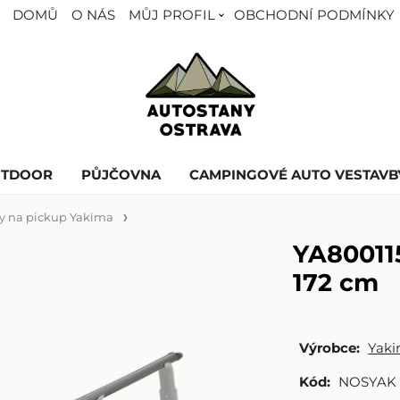
DOMŮ
O NÁS
MŮJ PROFIL
OBCHODNÍ PODMÍNKY
UTDOOR
PŮJČOVNA
CAMPINGOVÉ AUTO VESTAVB
y na pickup Yakima
YA80011
172 cm
Výrobce:
Yak
Kód:
NOSYAK