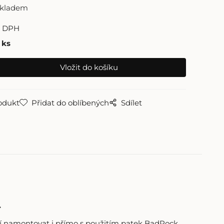
skladem
z DPH
ks
odukt
Přidat do oblíbených
Sdílet
.
jí namontovat i přímo s použitím patek BadRock.