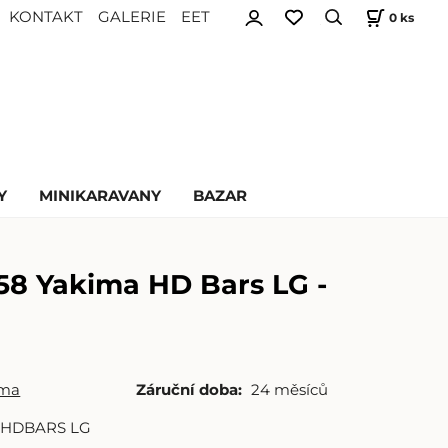
KONTAKT
GALERIE
EET
0
ks
Y
MINIKARAVANY
BAZAR
58 Yakima HD Bars LG -
ima
Záruční doba:
24 měsíců
 HDBARS LG