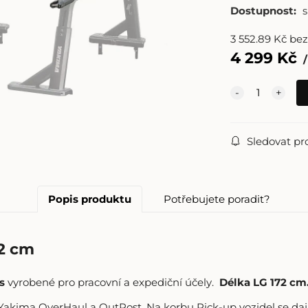
Dostupnost:
3 552.89
Kč
be
4 299
Kč
Sledovat pr
Popis produktu
Potřebujete poradit?
2 cm
s
vyrobené pro pracovní a expediční účely.
Délka
LG 172 cm
Yakima OverHaul a OutPost, Na korbu Pick-up vozidel se da