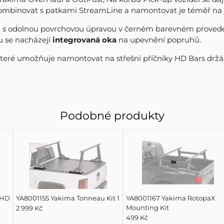
ombinovat s patkami StreamLine a namontovat je téměř na ja
vná s odolnou povrchovou úpravou v černém barevném proved
u se nacházejí
integrovaná oka
na upevnění popruhů.
které umožňuje namontovat na střešní příčníky HD Bars držáky 
Podobné produkty
 HD
YA8001155 Yakima Tonneau Kit 1
YA8001167 Yakima RotopaX
Mounting Kit
2 999 Kč
499 Kč