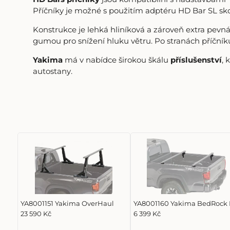
Příčníky je možné s použitím adptéru HD Bar SL sk
Konstrukce je lehká hliníková a zároveň extra pe
gumou pro snížení hluku větru. Po stranách příčník
Yakima
má v nabídce širokou škálu
příslušenství
, 
autostany.
YA8001151 Yakima OverHaul
YA8001160 Yakima BedRock
23 590 Kč
6 399 Kč