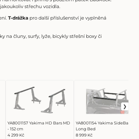
koukoliv střechu vozidla.
ení.
T-drážka
pro další příslušenství je vyplněná
na čluny, surfy, lyže, bicykly střešní boxy či
YA8001157 Yakima HD Bars MD
YA8001154 Yakima SideBar,
- 152 cm
Long Bed
4 299 Kč
8 999 Kč