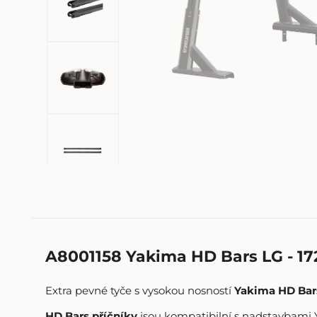
A8001158 Yakima HD Bars LG - 17
Extra pevné tyče s vysokou nosností
Yakima HD Bar
HD Bars příčníky
jsou kompatibilní s nadstavbami 