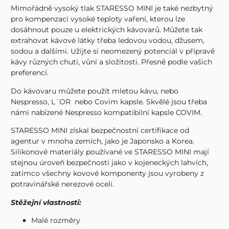
Mimořádně vysoký tlak STARESSO MINI je také nezbytný
pro kompenzaci vysoké teploty vaření, kterou lze
dosáhnout pouze u elektrických kávovarů. Můžete tak
extrahovat kávové látky třeba ledovou vodou, džusem,
sodou a dalšími. Užijte si neomezený potenciál v přípravě
kávy různých chuti, vůní a složitosti. Přesně podle vašich
preferencí.
Do kávovaru můžete použít mletou kávu, nebo
Nespresso, L´OR nebo Covim kapsle. Skvělé jsou třeba
námi nabízené Nespresso kompatibilní kapsle COVIM.
STARESSO MINI získal bezpečnostní certifikace od
agentur v mnoha zemích, jako je Japonsko a Korea.
Silikonové materiály používané ve STARESSO MINI mají
stejnou úroveň bezpečnosti jako v kojeneckých lahvích,
zatímco všechny kovové komponenty jsou vyrobeny z
potravinářské nerezové oceli.
Stěžejní vlastnosti:
Malé rozměry