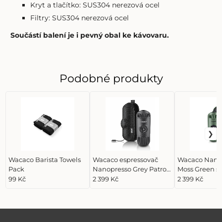
Kryt a tlačítko: SUS304 nerezová ocel
Filtry: SUS304 nerezová ocel
Součástí balení je i pevný obal ke kávovaru.
Podobné produkty
Wacaco Barista Towels
Wacaco espressovač
Wacaco Nano
Pack
Nanopresso Grey Patrol
Moss Green s
+ Hard Case
99 Kč
2 399 Kč
2 399 Kč