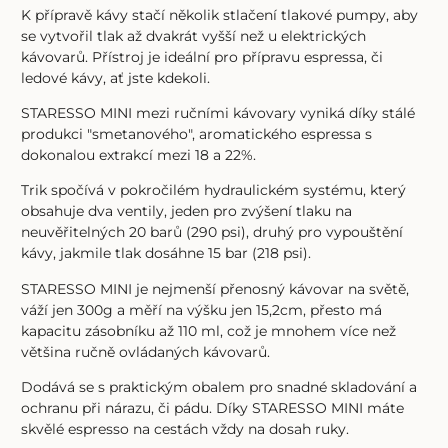
K přípravě kávy stačí několik stlačení tlakové pumpy, aby
se vytvořil tlak až dvakrát vyšší než u elektrických
kávovarů. Přístroj je ideální pro přípravu espressa, či
ledové kávy, ať jste kdekoli.
STARESSO MINI mezi ručními kávovary vyniká díky stálé
produkci "smetanového", aromatického espressa s
dokonalou extrakcí mezi 18 a 22%.
Trik spočívá v pokročilém hydraulickém systému, který
obsahuje dva ventily, jeden pro zvýšení tlaku na
neuvěřitelných 20 barů (290 psi), druhý pro vypouštění
kávy, jakmile tlak dosáhne 15 bar (218 psi).
STARESSO MINI je nejmenší přenosný kávovar na světě,
váží jen 300g a měří na výšku jen 15,2cm, přesto má
kapacitu zásobníku až 110 ml, což je mnohem více než
většina ručně ovládaných kávovarů.
Dodává se s praktickým obalem pro snadné skladování a
ochranu při nárazu, či pádu. Díky STARESSO MINI máte
skvělé espresso na cestách vždy na dosah ruky.