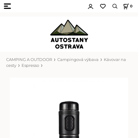
0
CAMPING A OUTDOOR
Campingová výbava
Kávovar na
cesty
Espresso