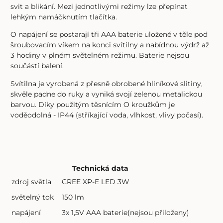
svit a blikání. Mezi jednotlivými režimy lze přepínat
lehkým namáčknutím tlačítka.
O napájení se postarají tři AAA baterie uložené v těle pod
šroubovacím víkem na konci svítilny a nabídnou výdrž až
3 hodiny v plném světelném režimu. Baterie nejsou
součástí balení.
Svítilna je vyrobená z přesně obrobené hliníkové slitiny,
skvěle padne do ruky a vyniká svojí zelenou metalickou
barvou. Díky použitým těsnícím O kroužkům je
voděodolná - IP44 (stříkající voda, vlhkost, vlivy počasí).
Technická data
zdroj světla
CREE XP-E LED 3W
světelný tok
150 lm
napájení
3x 1,5V AAA baterie(nejsou přiloženy)