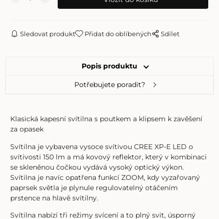
Sledovat produkt
Přidat do oblíbených
Sdílet
Popis produktu
Potřebujete poradit?
Klasická kapesní svítilna s poutkem a klipsem k zavěšení
za opasek
Svítilna je vybavena vysoce svítivou CREE XP-E LED o
svítivosti 150 lm a má kovový reflektor, který v kombinaci
se skleněnou čočkou vydává vysoký optický výkon.
Svítilna je navíc opatřena funkcí ZOOM, kdy vyzařovaný
paprsek světla je plynule regulovatelný otáčením
prstence na hlavě svítilny.
Svítilna nabízí tři režimy svícení a to plný svit, úsporný