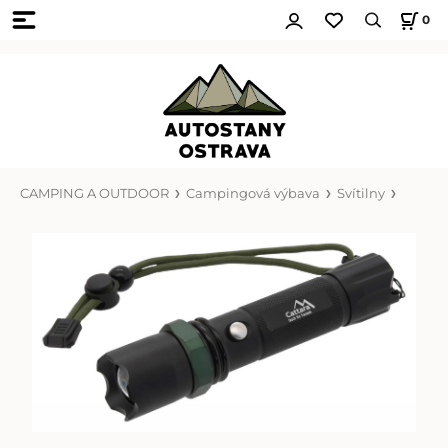
0
CAMPING A OUTDOOR
Campingová výbava
Svítilny