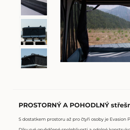
PROSTORNÝ A POHODLNÝ střešní 
S dostatkem prostoru až pro čtyři osoby je Evasion Pr
Díky své osvědčené spolehlivosti a odolné konstruk