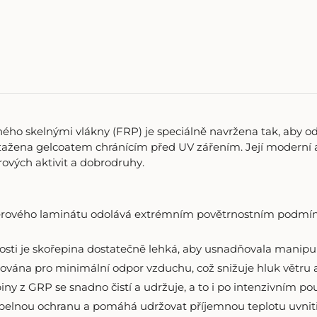
00 cm
 cm
ho skelnými vlákny (FRP) je speciálně navržena tak, aby o
potažena gelcoatem chránícím před UV zářením. Její modern
rových aktivit a dobrodruhy.
erového laminátu odolává extrémním povětrnostním podmínkám,
osti je skořepina dostatečně lehká, aby usnadňovala manipu
vána pro minimální odpor vzduchu, což snižuje hluk větru a s
ny z GRP se snadno čistí a udržuje, a to i po intenzivním p
tepelnou ochranu a pomáhá udržovat příjemnou teplotu uvnit