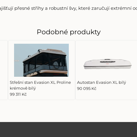
jišťují přesné střihy a robustní švy, které zaručují extrémní 
Podobné produkty
Střešní stan Evasion XL Proline
Autostan Evasion XL bílý
krémově bílý
90 095 Kč
99 311 Kč