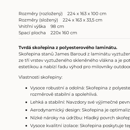
Rozměry (rozložený) 224 x 163 x 1
Rozměry (složený) 224 x 163 x 33,5
Vnitřní výška 98 cm
Spací plocha 220x 160 cm
Tvrdá skořepina z polyesterového laminátu.
Skořepina stanů James Baroud z laminátu vyztužené
ze tří vrstev vyztuženého skleněného vlákna a je 
estetikou a nabízí řadu výhod pro milovníky outdoo
Vlastnosti skořepiny:
Vysoce robustní a odolná: Skořepina z polyest
rozměrově stabilní a spolehlivá.
Lehká a stabilní: Navzdory své výjimečné pevn
Aerodynamický design: Skořepina je optimalizo
Nízké nároky na údržbu: Hladký povrch skořepi
Vysoce kvalitní izolace: Skořepina poskytuje 