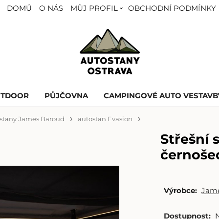
DOMŮ
O NÁS
MŮJ PROFIL
OBCHODNÍ PODMÍNKY
UTDOOR
PŮJČOVNA
CAMPINGOVÉ AUTO VESTAVB
stany James Baroud
autostan Evasion
Střešní 
černoše
Výrobce:
Jam
Dostupnost: