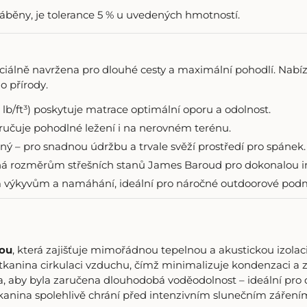
áběny, je tolerance 5 % u uvedených hmotností.
iálně navržena pro dlouhé cesty a maximální pohodlí. Nabízí
o přírody.
 lb/ft³) poskytuje matrace optimální oporu a odolnost.
ručuje pohodlné ležení i na nerovném terénu.
ný – pro snadnou údržbu a trvale svěží prostředí pro spánek.
ná rozměrům střešních stanů James Baroud pro dokonalou int
ím výkyvům a namáhání, ideální pro náročné outdoorové pod
nou
, která zajišťuje mimořádnou tepelnou a akustickou izolaci
tkanina cirkulaci vzduchu, čímž minimalizuje kondenzaci a 
, aby byla zaručena dlouhodobá voděodolnost – ideální pro 
kanina spolehlivě chrání před intenzivním slunečním záření