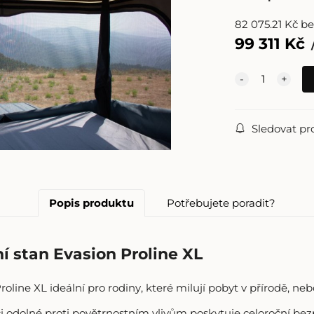
82 075.21
Kč
b
99 311
Kč
Sledovat pr
Popis produktu
Potřebujete poradit?
stan Evasion Proline XL
oline XL ideální pro rodiny, které milují pobyt v přírodě, neb
ci odolné proti povětrnostním vlivům poskytuje celoroční be