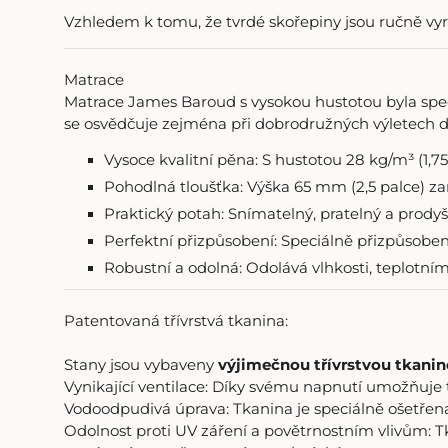
Vzhledem k tomu, že tvrdé skořepiny jsou ručně vyr
Matrace
Matrace James Baroud s vysokou hustotou byla spec
se osvědčuje zejména při dobrodružných výletech d
Vysoce kvalitní pěna: S hustotou 28 kg/m³ (1,75
Pohodlná tloušťka: Výška 65 mm (2,5 palce) za
Praktický potah: Snímatelný, pratelný a prodyš
Perfektní přizpůsobení: Speciálně přizpůsobe
Robustní a odolná: Odolává vlhkosti, teplotn
Patentovaná třívrstvá tkanina:
Stany jsou vybaveny
výjimečnou třívrstvou tkani
Vynikající ventilace: Díky svému napnutí umožňuje 
Vodoodpudivá úprava: Tkanina je speciálně ošetřena
Odolnost proti UV záření a povětrnostním vlivům: T