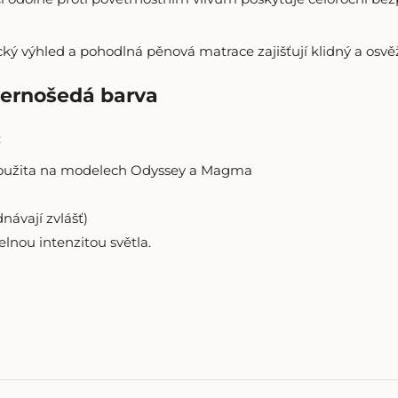
ký výhled a pohodlná pěnová matrace zajišťují klidný a osvě
černošedá barva
:
 použita na modelech Odyssey a Magma
návají zvlášť)
lnou intenzitou světla.