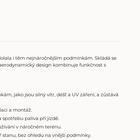
dolala i těm nejnáročnějším podmínkám. Skládá se
í aerodynamický design kombinuje funkčnost s
 jako jsou silný vítr, déšť a UV záření, a zůstává
laci a montáž.
potřebu paliva při jízdě.
oužívání v náročném terénu.
ř stanu, bez ohledu na vnější podmínky.