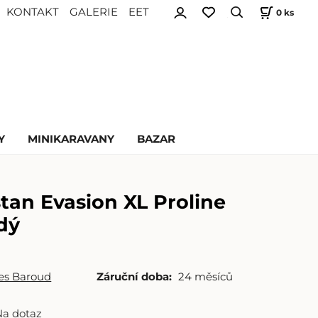
KONTAKT
GALERIE
EET
0
ks
Y
MINIKARAVANY
BAZAR
stan Evasion XL Proline
dý
es Baroud
Záruční doba:
24 měsíců
Na dotaz