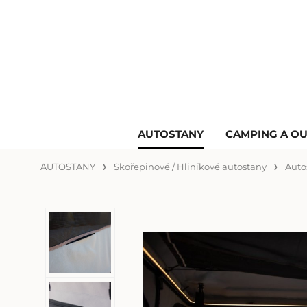
AUTOSTANY
CAMPING A O
AUTOSTANY
Skořepinové / Hliníkové autostany
Auto