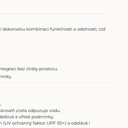
 dokonalou kombinaci funkčnosti a odolnosti, což
egraci bez ztráty prostoru.
mínky.
.
zároveň zcela odpuzuje vodu.
deštivé a vlhké podmínky.
m (UV ochranný faktor UPF 50+) a odolává i