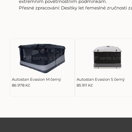
extrémním povětrnostním podmínkám.
Přesné zpracování: Desítky let řemeslné zručnosti za
Autostan Evasion M černý
Autostan Evasion S černý
86 978 Kč
85 911 Kč