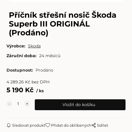
Příčník střešní nosič Škoda
Superb III ORIGINÁL
(Prodáno)
Výrobce:
Skoda
Záruční doba:
24 měsíců
Dostupnost:
Prodáno
4 289.26
Kč
bez DPH
5 190
Kč
ks
Sledovat produkt
Přidat do oblíbených
Sdílet