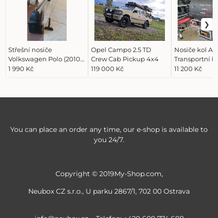
Střešní nosiče
Opel Campo 2.5 TD
Nosiče kol AL
Volkswagen Polo (2010-
Crew Cab Pickup 4x4
Transportní 
2015) 5dv ORIGINAL
(Prodáno)
1 990 Kč
119 000 Kč
11 200 Kč
(Prodáno)
You can place an order any time, our e-shop is available to
you 24/7.
Copyright © 2019My-Shop.com,
Neubox CZ s.r.o., U parku 2867/1, 702 00 Ostrava