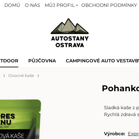
DOMŮ
O NÁS
MŮJ PROFIL
OBCHODNÍ PODMÍNKY
UTDOOR
PŮJČOVNA
CAMPINGOVÉ AUTO VESTAVB
U
Ovocné kaše
Pohanko
Sladká kaše z
Rychlá zdravá 
Výrobce:
Exp