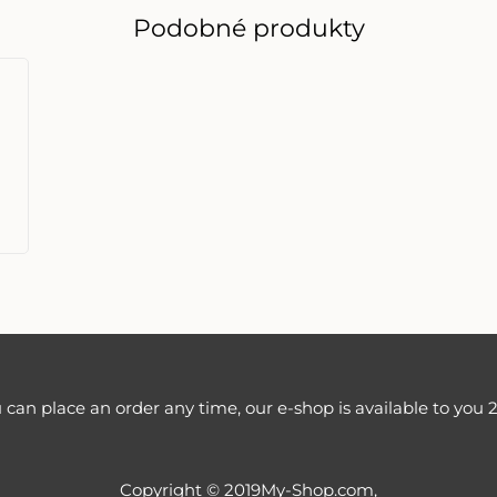
Podobné produkty
 can place an order any time, our e-shop is available to you 2
Copyright © 2019My-Shop.com,