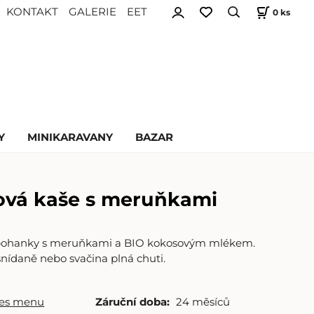
KONTAKT
GALERIE
EET
0
ks
Y
MINIKARAVANY
BAZAR
vá kaše s meruňkami
 pohanky s meruňkami a BIO kokosovým mlékem.
snídaně nebo svačina plná chuti.
res menu
Záruční doba:
24 měsíců