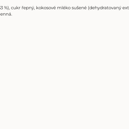
 %), cukr řepný, kokosové mléko sušené (dehydratovaný extr
menná.