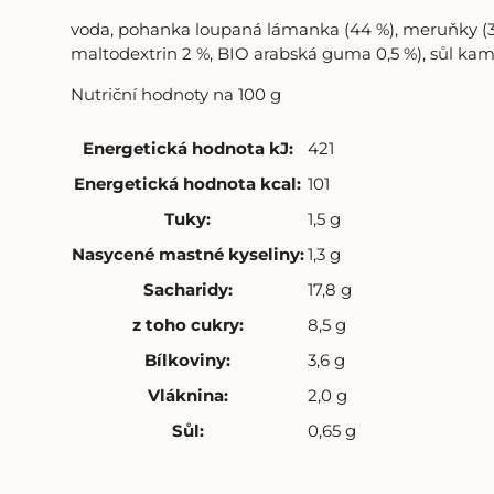
voda, pohanka loupaná lámanka (44 %), meruňky (33
maltodextrin 2 %, BIO arabská guma 0,5 %), sůl ka
Nutriční hodnoty na 100 g
Energetická hodnota kJ
:
421
Energetická hodnota kcal
:
101
Tuky
:
1,5 g
Nasycené mastné kyseliny
:
1,3 g
Sacharidy
:
17,8 g
z toho cukry
:
8,5 g
Bílkoviny
:
3,6 g
Vláknina
:
2,0 g
Sůl
:
0,65 g