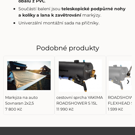
obalu z PVC
.
Součástí balení jsou
teleskopické podpůrné nohy
a kolíky a lana k zavětrování
markýzy.
Univerzální montážní sada na příčníky.
Podobné produkty
Markýza na auto
cestovní sprcha YAKIMA
ROADSHOW
Sovnaran 2x2,5
ROADSHOWER S 15L
FLEXHEAD 
LARGE
7 800 Kč
11 990 Kč
1 599 Kč