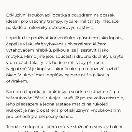
Exkluzivní šroubovací lopatka s pouzdrem na opasek,
ideální pro všechny trampy, rybáře, militaristy, hledače
pokladů a milovníky outdoorových aktivit.
Lopatku lze používat konvenčním způsobem jako lopatu,
čepel je však ještě vybavena univerzálním klíčem,
vytahovačem hřebíků, pilkou a lze ji sestavit i jako
motyku. Mimo jiné jsou součástí i drobné doplňky ukryté
v útrobách těla, ty tak budete mít vždy při ruce.
Nejpatrnější je kopí se zakončením pro nouzové rozbití
oken. V ukrytí mezi doplňky najdete nůž s pilkou a
otvírákem.
Samotná lopatka je prakticky a snadno sestavitelná, po
sešroubování částí rukojeti, stačí již pouze volba nástroje,
jeho předsazení a jedna aretace maticí na rukojeti.
Rukojeť je navíc opatřena protiskluzným vroubkováním
pro pohodlný a bezpečný úchop.
Jedná se o lopatku, která má ve složeném stavu v balení