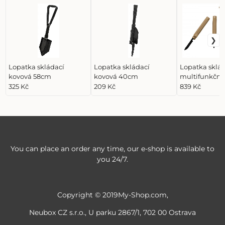
Lopatka skládací
Lopatka skládací
Lopatka sklád
kovová 58cm
kovová 40cm
multifunkční
77cm
325 Kč
209 Kč
839 Kč
You can place an order any time, our e-shop is available to
you 24/7.
Copyright © 2019My-Shop.com,
Neubox CZ s.r.o., U parku 2867/1, 702 00 Ostrava