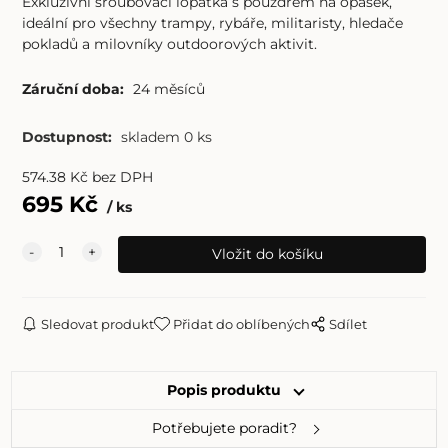
Exkluzivní šroubovací lopatka s pouzdrem na opasek,
ideální pro všechny trampy, rybáře, militaristy, hledače
pokladů a milovníky outdoorových aktivit.
Záruční doba:
24 měsíců
Dostupnost:
skladem 0 ks
574.38
Kč
bez DPH
695
Kč
ks
Sledovat produkt
Přidat do oblíbených
Sdílet
Popis produktu
Potřebujete poradit?