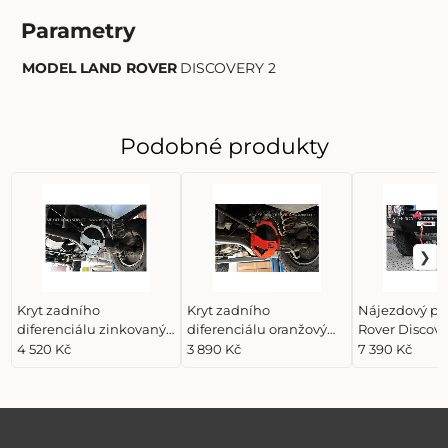
Parametry
MODEL LAND ROVER
DISCOVERY 2
Podobné produkty
Kryt zadního
Kryt zadního
Nájezdový pl
diferenciálu zinkovaný
diferenciálu oranžový
Rover Discove
Land Rover Discovery 2
Land Rover Discovery 2
pozink. pro n
4 520 Kč
3 890 Kč
7 390 Kč