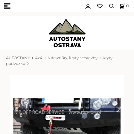
0
AUTOSTANY
4x4
Nárazníky, kryty, vestavby
Kryty
podvozku