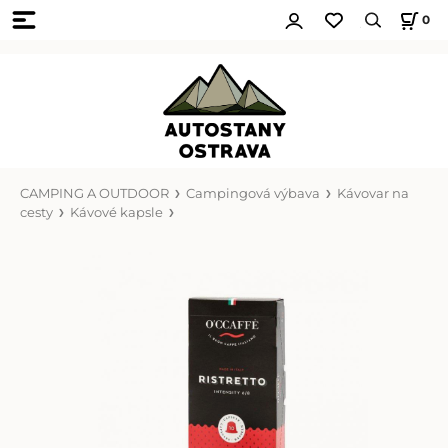
0
CAMPING A OUTDOOR
Campingová výbava
Kávovar na
cesty
Kávové kapsle