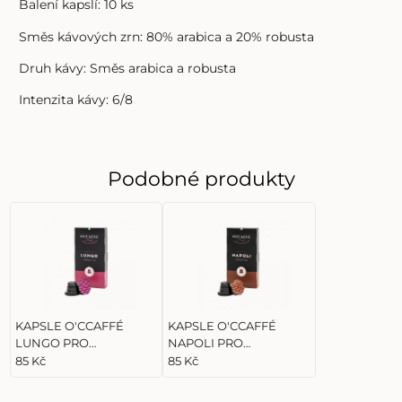
Balení kapslí: 10 ks
Směs kávových zrn: 80% arabica a 20% robusta
Druh kávy: Směs arabica a robusta
Intenzita kávy: 6/8
Podobné produkty
KAPSLE O'CCAFFÉ
KAPSLE O'CCAFFÉ
LUNGO PRO
NAPOLI PRO
NESPRESSO 10ks
NESPRESSO 10ks
85 Kč
85 Kč