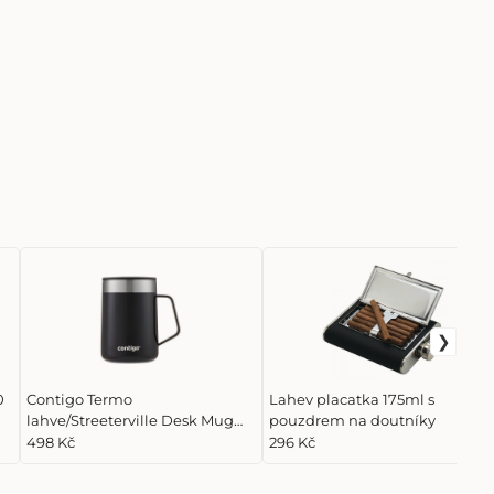
0
Contigo Termo
Lahev placatka 175ml s
lahve/Streeterville Desk Mug
pouzdrem na doutníky
420 ml Licorice, černá
498 Kč
296 Kč