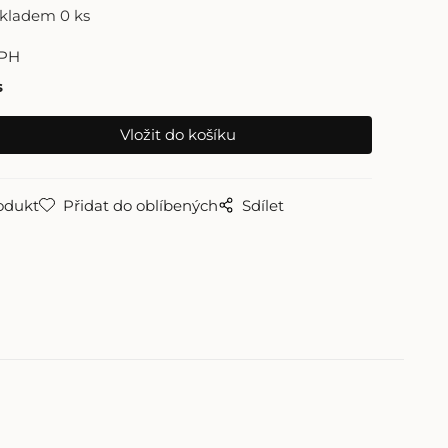
skladem 0 ks
DPH
s
odukt
Přidat do oblíbených
Sdílet