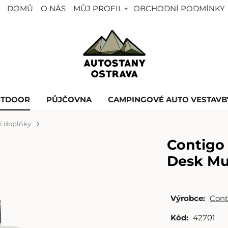
DOMŮ
O NÁS
MŮJ PROFIL
OBCHODNÍ PODMÍNKY
UTDOOR
PŮJČOVNA
CAMPINGOVÉ AUTO VESTAVB
í doplňky
Contigo 
Desk Mug
Výrobce:
Cont
Kód:
42701