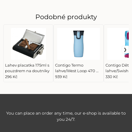
Podobné produkty
Lahev placatka 175ml s
Contigo Termo
Contigo Děts
pouzdrem na doutníky
lahve/West Loop 470 ml
lahve/Swish 
Iced Aqua, ledově
Skyblue, mod
296 Kč
939 Kč
330 Kč
modrá
You can place an order any time, our e-shop is available to
you 24/7.