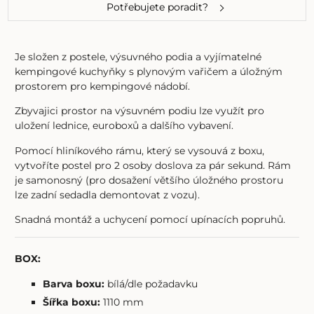
Potřebujete poradit?
Je složen z postele, výsuvného podia a vyjímatelné
kempingové kuchyňky s plynovým vařičem a úložným
prostorem pro kempingové nádobí.
Zbyvajici prostor na výsuvném podiu lze využít pro
uložení lednice, euroboxů a dalšího vybavení.
Pomocí hliníkového rámu, který se vysouvá z boxu,
vytvoříte postel pro 2 osoby doslova za pár sekund. Rám
je samonosný (pro dosažení většího úložného prostoru
lze zadní sedadla demontovat z vozu).
Snadná montáž a uchycení pomocí upínacích popruhů.
BOX:
Barva boxu:
bílá/dle požadavku
Šířka boxu:
1110 mm