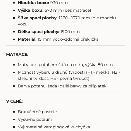
Hloubka boxu:
930 mm
Výška boxu:
570 mm (bez matrace)
Šířka spací plochy:
1270 - 1370 mm (dle modelu
vozu)
Délka spací plochy:
1900 mm
Material:
15 mm vodovzdorná překližka
MATRACE:
Matrace s potahem šitá na míru, výška 80 mm
Možnost výběru 3 druhů tvrdosti (H1 - měkká, H2 -
střední tvrdost, H3 - pevná tvrdost)
Barva potahu: šedá (další barvy za příplatek)
V CENĚ:
Box včetně postele
Výsuvné podium
Vyjímatelná kempingová kuchyňka