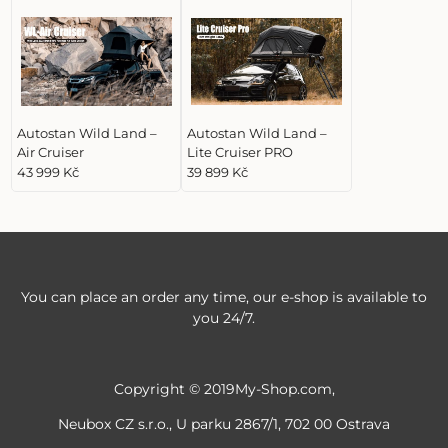
Autostan Wild Land –
Autostan Wild Land –
Air Cruiser
Lite Cruiser PRO
43 999 Kč
39 899 Kč
You can place an order any time, our e-shop is available to
you 24/7.
Copyright © 2019My-Shop.com,
Neubox CZ s.r.o., U parku 2867/1, 702 00 Ostrava