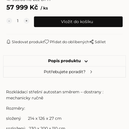
57 999
Kč
ks
Sledovat produkt
Přidat do oblíbených
Sdílet
Popis produktu
Potřebujete poradit?
Rozkládací střešní autostan směrem – dostrany :
mechanicky ručně
Rozměry:
složený 214 x 126 x 27 cm
rozložený 230 x 200 x 110 cm