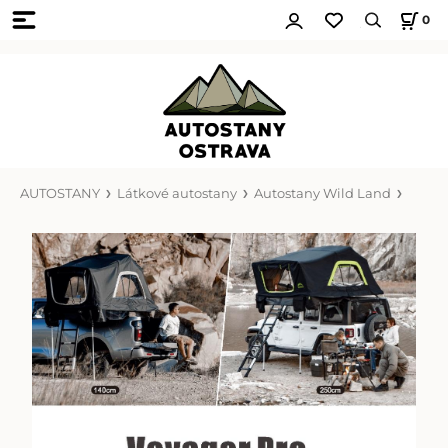
0
AUTOSTANY
Látkové autostany
Autostany Wild Land