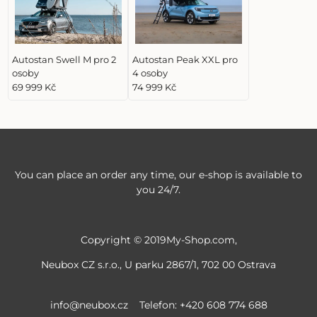
Autostan Swell M pro 2
Autostan Peak XXL pro
osoby
4 osoby
69 999 Kč
74 999 Kč
You can place an order any time, our e-shop is available to
you 24/7.
Copyright © 2019My-Shop.com,
Neubox CZ s.r.o., U parku 2867/1, 702 00 Ostrava
info@neubox.cz
Telefon: +420 608 774 688