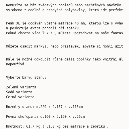
Nemusíte se bát zvědavých pohledů nebo nechtěných návštěv br
vyrobena z odolné a prodyšné polybavlny, která jde perfektně
Peak XL je dodáván včetně matrace 40 mm, kterou lze s výhodo
a poskytuje extra pohodlí při spánku.

Pokud chcete více luxusu, můžete upgradovat na naše fantasti
Můžete osadit markýzu nebo přístavek, abyste si mohli užít p
Dále je možné dokoupit různé další doplňky jako vnitřní úlož
nepoužívá.
Vyberte barvu stanu:
Zelená varianta
Šedá varianta
Černá varianta
Rozměry stanu: 
d.220 x š.157 x v.115cm
Pevná skořepina: 
d.160 x š.120 x v.26cm
Hmotnost: 
61,7 kg ( 51,3 kg bez matrace a žebříku )