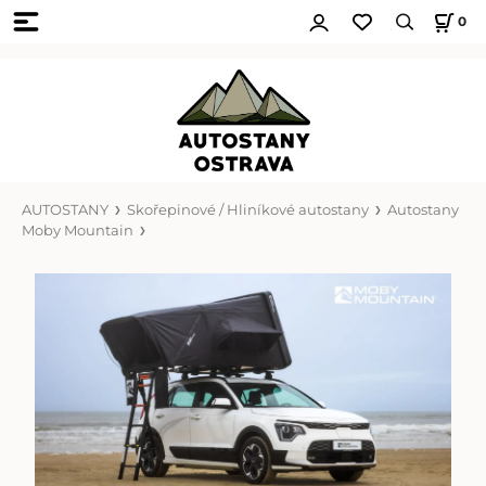
0
AUTOSTANY
Skořepinové / Hliníkové autostany
Autostany
Moby Mountain