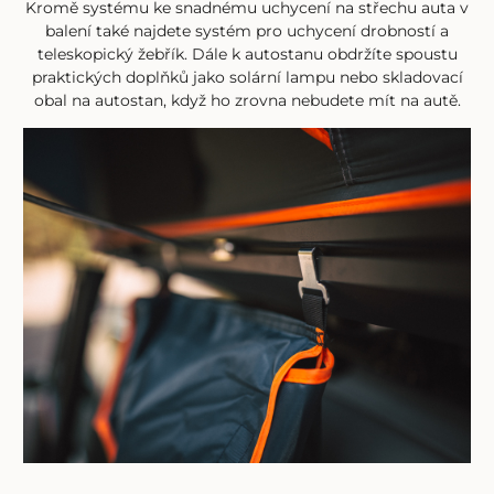
Kromě systému ke snadnému uchycení na střechu auta v
balení také najdete systém pro uchycení drobností a
teleskopický žebřík. Dále k autostanu obdržíte spoustu
praktických doplňků jako solární lampu nebo skladovací
obal na autostan, když ho zrovna nebudete mít na autě.