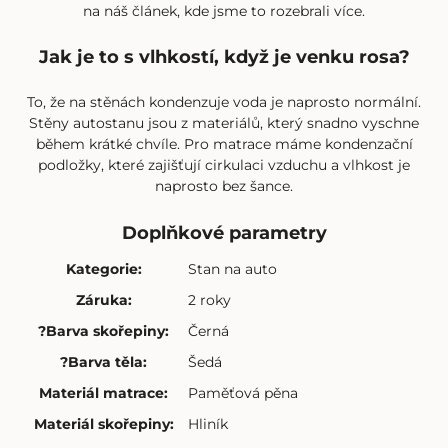
na
náš článek
, kde jsme to rozebrali více.
Jak je to s vlhkostí, když je venku rosa?
To, že na stěnách kondenzuje voda je naprosto normální.
Stěny autostanu jsou z materiálů, který snadno vyschne
během krátké chvíle. Pro matrace máme kondenzační
podložky, které zajišťují cirkulaci vzduchu a vlhkost je
naprosto bez šance.
Doplňkové parametry
Kategorie
:
Stan na auto
Záruka
:
2 roky
?
Barva skořepiny
:
Černá
?
Barva těla
:
Šedá
Materiál matrace
:
Paměťová pěna
Materiál skořepiny
:
Hliník