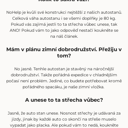
NoHelp je kvůli své konstrukci nejtěžší z našich autostanů.
Celková váha autostanu i se všemi doplňky je 80 kg.
Pokud vás zajímá jestli to ta střecha vůbec unese, tak
ANO! Pokud vám to jako odpověď nestačí koukněte se
na
náš článek
.
Mám v plánu zimní dobrodružství. Přežiju v
tom?
No jasně. Tenhle autostan je stavěný na náročnější
dobrodružství. Takže pořádná expedice v chladnějším
počasí není problém. Jediné, co budete potřebovat kromě
pořádného spacáku, je naše zimní vložka.
A unese to ta střecha vůbec?
Jasně, že auto stan unese. Nosnost střechy je udávaná za
jízdy, jinak by každé auto co skončí na střeše muselo
vypadat jako placka. Ale pokud vám to nedá, koukněte