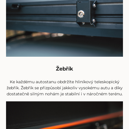
Žebřík
Ke každému autostanu obdržíte hliníkový teleskopický
žebřík. Žebřík se přizpůsobí jakkoliv vysokému autu a díky
dostatečně silným nohám je stabilní i v náročném terénu.