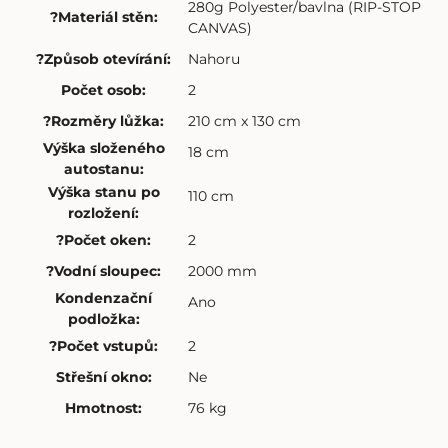
280g Polyester/bavlna (RIP-STOP
?
Materiál stěn
:
CANVAS)
?
Způsob otevírání
:
Nahoru
Počet osob
:
2
?
Rozměry lůžka
:
210 cm x 130 cm
Výška složeného
18 cm
autostanu
:
Výška stanu po
110 cm
rozložení
:
?
Počet oken
:
2
?
Vodní sloupec
:
2000 mm
Kondenzační
Ano
podložka
:
?
Počet vstupů
:
2
Střešní okno
:
Ne
Hmotnost
:
76 kg