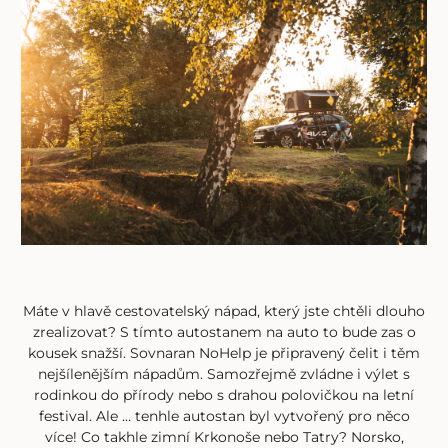
Máte v hlavě cestovatelský nápad, který jste chtěli dlouho
zrealizovat? S tímto autostanem na auto to bude zas o
kousek snažší. Sovnaran NoHelp je připravený čelit i těm
nejšílenějším nápadům. Samozřejmě zvládne i výlet s
rodinkou do přírody nebo s drahou polovičkou na letní
festival. Ale … tenhle autostan byl vytvořený pro něco
více! Co takhle zimní Krkonoše nebo Tatry? Norsko,