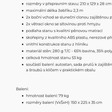
rozměry v přepravním stavu: 210 x 129 x 28 cm (
maximální délka žebříku 2,3 m
2x boční vchod se sluneční clonou zajištěnou p
2x větrací okno se síťovinou proti hmyzu
podlaha stanu s kvalitní pěnovou matrací
skořepiny z kvalitního ABS plastu, nerezové p
vnitřní konstrukce stanu z hliníku
materiál stěn: 280 g T/C - 65% bavlna, 35% pol
celková hmotnost stanu 53 kg
součástí balení: autostan, sada prutů k zajiště
a šroubů s klíčem v praktickém obalu
Balení:
hmotnost balení: 79 kg
rozměry balení (VxŠxH): 150 x 225 x 35 cm