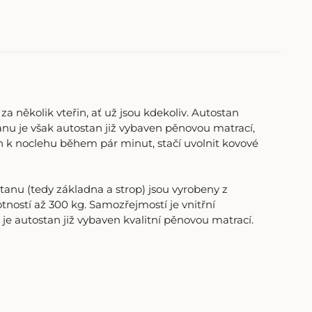
za několik vteřin, ať už jsou kdekoliv. Autostan
anu je však autostan již vybaven pěnovou matrací,
ven k noclehu během pár minut, stačí uvolnit kovové
anu (tedy základna a strop) jsou vyrobeny z
ostí až 300 kg. Samozřejmostí je vnitřní
 je autostan již vybaven kvalitní pěnovou matrací.