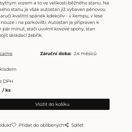
obytným vozem a to ve velikosti běžného stanu. Na
ckého stanu je však autostan již vybaven pěnovou
zaručí kvalitní spánek kdekoliv - v kempu, v lese
nouze i na parkovišti. Autostan je připraven k
pár minut, stačí uvolnit kovové spony, stan
ojit skládací žebřík.
gcamp
Záruční doba:
24 měsíců
skladem
z DPH
ks
odukt
Přidat do oblíbených
Sdílet