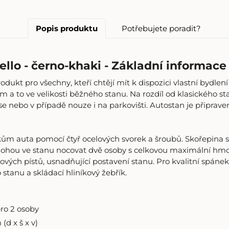
Popis produktu
Potřebujete poradit?
lo - černo-khaki - Základní informace
ukt pro všechny, kteří chtějí mít k dispozici vlastní bydlení 
 a to ve velikosti běžného stanu. Na rozdíl od klasického st
ese nebo v případě nouze i na parkovišti. Autostan je připra
ům auta pomocí čtyř ocelových svorek a šroubů. Skořepina st
ohou ve stanu nocovat dvě osoby s celkovou maximální hmotn
ových pístů, usnadňující postavení stanu. Pro kvalitní spánek
 stanu a skládací hliníkový žebřík.
ro 2 osoby
(d x š x v)