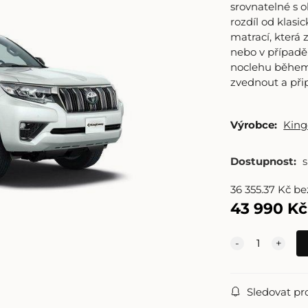
srovnatelné s 
rozdíl od klasi
matrací, která 
nebo v případě 
noclehu během 
zvednout a přip
Výrobce:
Kin
Dostupnost:
36 355.37
Kč
be
43 990
Kč
Sledovat pr