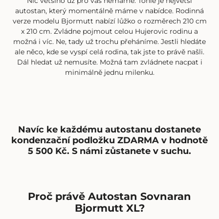
Nic většího už pro vás nemáme. Tohle je největší
autostan, který momentálně máme v nabídce. Rodinná
verze modelu Bjormutt nabízí lůžko o rozměrech 210 cm
x 210 cm. Zvládne pojmout celou Hujerovic rodinu a
možná i víc. Ne, tady už trochu přeháníme. Jestli hledáte
ale něco, kde se vyspí celá rodina, tak jste to právě našli.
Dál hledat už nemusíte. Možná tam zvládnete nacpat i
minimálně jednu milenku.
Navíc ke každému autostanu dostanete
kondenzační podložku ZDARMA v hodnotě
5 500 Kč. S námi zůstanete v suchu.
Proč právě Autostan Sovnaran
Bjormutt XL?