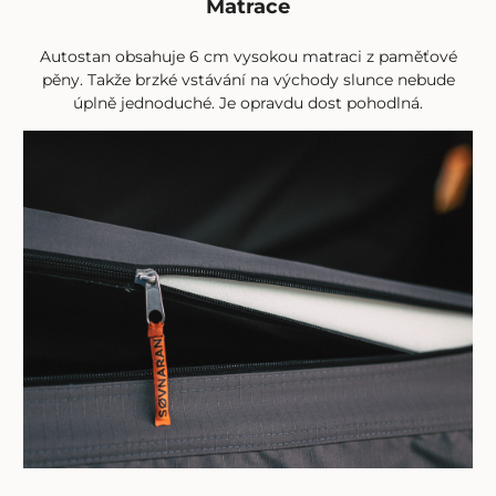
Matrace
Autostan obsahuje 6 cm vysokou matraci z paměťové
pěny. Takže brzké vstávání na východy slunce nebude
úplně jednoduché. Je opravdu dost pohodlná.