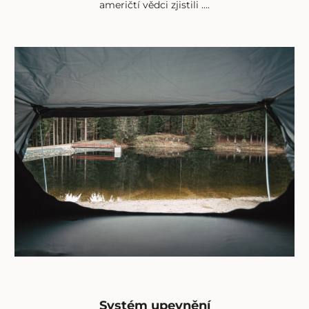
američtí vědci zjistili ….
Systém upevnění