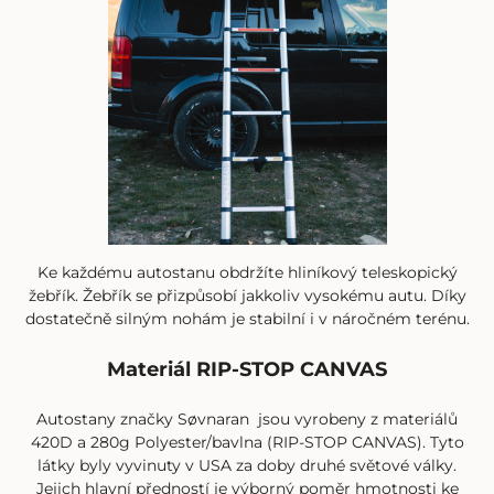
Ke každému autostanu obdržíte hliníkový teleskopický
žebřík. Žebřík se přizpůsobí jakkoliv vysokému autu. Díky
dostatečně silným nohám je stabilní i v náročném terénu.
Materiál RIP-STOP CANVAS
Autostany značky Søvnaran
jsou vyrobeny z materiálů
420D a 280g Polyester/bavlna (RIP-STOP CANVAS). Tyto
látky byly vyvinuty v USA za doby druhé světové války.
Jejich hlavní předností je výborný poměr hmotnosti ke