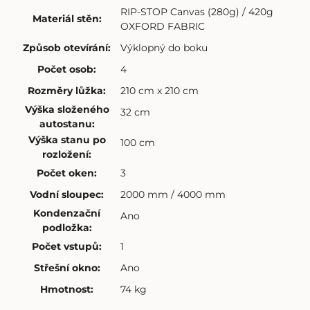
RIP-STOP Canvas (280g) / 420g
Materiál stěn
:
OXFORD FABRIC
Způsob otevírání
:
Výklopný do boku
Počet osob
:
4
Rozměry lůžka
:
210 cm x 210 cm
Výška složeného
32 cm
autostanu
:
Výška stanu po
100 cm
rozložení
:
Počet oken
:
3
Vodní sloupec
:
2000 mm / 4000 mm
Kondenzační
Ano
podložka
:
Počet vstupů
:
1
Střešní okno
:
Ano
Hmotnost
:
74 kg