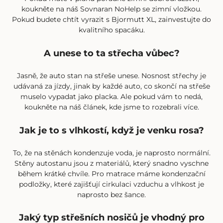
koukněte na náš
Sovnaran NoHelp
se zimní vložkou.
Pokud budete chtít vyrazit s Bjormutt XL, zainvestujte do
kvalitního spacáku.
A unese to ta střecha vůbec?
Jasně, že auto stan na střeše unese. Nosnost střechy je
udávaná za jízdy, jinak by každé auto, co skončí na střeše
muselo vypadat jako placka. Ale pokud vám to nedá,
koukněte na
náš článek
, kde jsme to rozebrali více.
Jak je to s vlhkostí, když je venku rosa?
To, že na stěnách kondenzuje voda, je naprosto normální.
Stěny autostanu jsou z materiálů, který snadno vyschne
během krátké chvíle. Pro matrace máme kondenzační
podložky, které zajišťují cirkulaci vzduchu a vlhkost je
naprosto bez šance.
Jaký typ střešních nosičů je vhodný pro