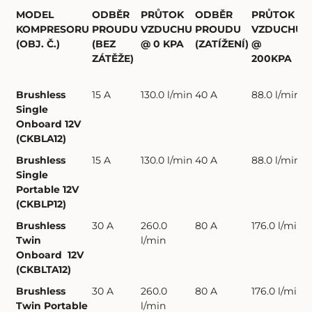
MODEL
ODBĚR
PRŮTOK
ODBĚR
PRŮTOK
KOMPRESORU
PROUDU
VZDUCHU
PROUDU
VZDUCHU
(OBJ. Č.)
(BEZ
@ 0 KPA
(ZATÍŽENÍ)
@
ZÁTĚŽE)
200KPA
Brushless
15 A
130.0 l/min
40 A
88.0 l/min
1
Single
Onboard 12V
(CKBLA12)
Brushless
15 A
130.0 l/min
40 A
88.0 l/min
Single
Portable 12V
(CKBLP12)
Brushless
30 A
260.0
80 A
176.0 l/min
1
Twin
l/min
Onboard 12V
(CKBLTA12)
Brushless
30 A
260.0
80 A
176.0 l/min
Twin Portable
l/min