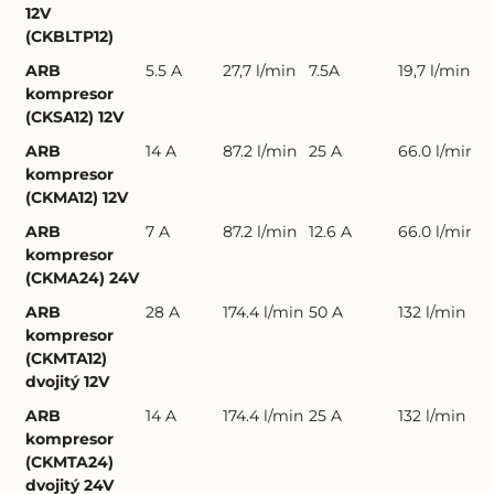
12V
(CKBLTP12)
ARB
5.5 A
27,7 l/min
7.5A
19,7 l/min
kompresor
(CKSA12) 12V
ARB
14 A
87.2 l/min
25 A
66.0 l/min
kompresor
(CKMA12) 12V
ARB
7 A
87.2 l/min
12.6 A
66.0 l/min
kompresor
(CKMA24) 24V
ARB
28 A
174.4 l/min
50 A
132 l/min
1
kompresor
(CKMTA12)
dvojitý 12V
ARB
14 A
174.4 l/min
25 A
132 l/min
1
kompresor
(CKMTA24)
dvojitý 24V