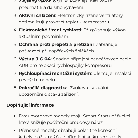
Zvýšený výkon o 50 %
: Rychlejší nafukování
pneumatik a dalšího vybavení.
Aktivní chlazení
: Elektronicky řízené ventilátory
optimalizují provozní teplotu kompresoru.
Elektronické řízení rychlosti
: Přizpůsobuje výkon
aktuálním podmínkám.
Ochrana proti přepětí a přetížení
: Zabraňuje
poškození při napěťových špičkách.
Výstup JIC-04:
Snadné připojení pancéřových hadic
ARB pro relokaci rychlospojky kompresoru.
Rychloupínací montážní systém
: Ulehčuje instalaci
pevných modelů.
Pokročilá diagnostika
: Zvuková i vizuální
upozornění o stavu zařízení.
Doplňující informace
Dvoumotorové modely mají "Smart Startup" funkci,
která snižuje počáteční proudový náraz.
Přenosné modely obsahují polaritně korekční
kabely, což umožňuje připojení ke kterémukoliv