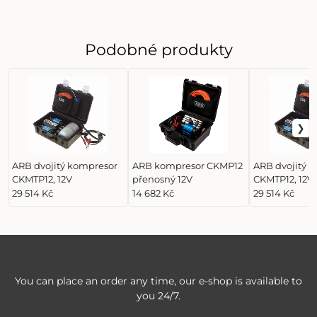
Podobné produkty
ARB dvojitý kompresor
ARB kompresor CKMP12
ARB dvojitý 
CKMTP12, 12V
přenosný 12V
CKMTP12, 12V
29 514 Kč
14 682 Kč
29 514 Kč
You can place an order any time, our e-shop is available to
you 24/7.